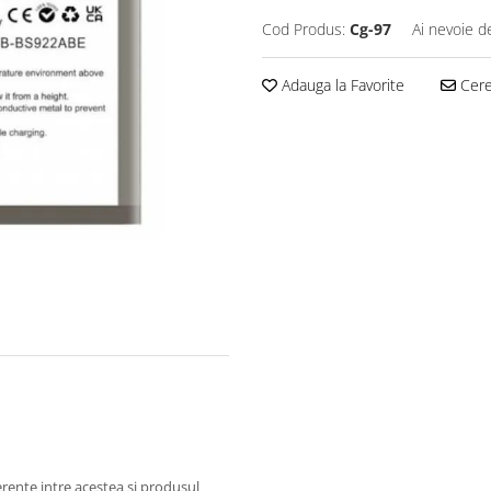
Cod Produs:
Cg-97
Ai nevoie d
Adauga la Favorite
Cere 
ferente intre acestea si produsul