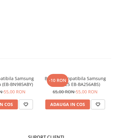
atibila Samsung
Baterie Compatibila Samsung
Baterie Co
-10 RON
-10 RO
a (EB-BN985ABY)
A55 / A25 EB-BA256ABS)
Capacitat
ON
55,00 RON
65,00 RON
55,00 RON
60,00
N COS
ADAUGA IN COS
ADAUG
SUPORT CLIENTI