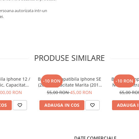
persoana autorizata intr-un
ei.
PRODUSE SIMILARE
ila Iphone 12 /
Baterie Compatibila Iphone SE
Baterie Comp
-10 RON
-10 RON
ic, Capacitate
(2016) Capacitate Marita (2010
Note 20 Ultr
310 mAh)
mAh)
00,00 RON
55,00 RON
45,00 RON
65,00 R
COS
ADAUGA IN COS
ADAUGA I
DATE COMERCIALE