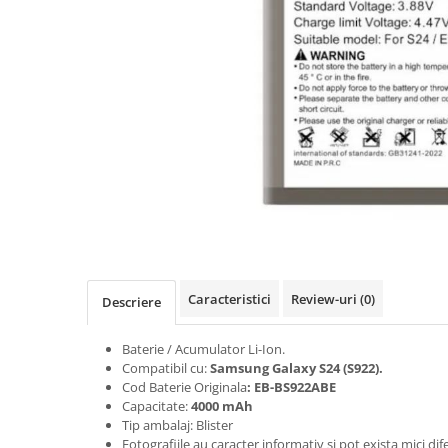
Seria A
Seria J
Seria M
Seria N
Seria S
Xiaomi
Oppo / Realme
Motorola
Huawei / Honor
Nokia
Ecrane / Display
Caracteristici
Review-uri
(0)
Descriere
Iphone
Seria 17
Baterie / Acumulator Li-Ion.
Compatibil cu:
Samsung Galaxy S24 (S922)
.
Seria 16
Cod Baterie Originala
: EB-BS922ABE
Seria 15
Capacitate:
4000 mAh
Tip ambalaj: Blister
Seria 14
Fotografiile au caracter informativ si pot exista mici di