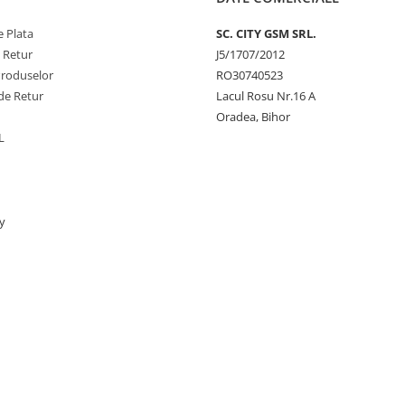
 Plata
SC. CITY GSM SRL.
e Retur
J5/1707/2012
Produselor
RO30740523
de Retur
Lacul Rosu Nr.16 A
Oradea, Bihor
L
y