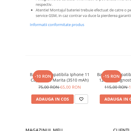
Seria 13
respectiv.
Seria 12
Atentie! Montajul bateriei trebuie efectuat de catre o 
service GSM, in caz contrar va duce la pierderea garanti
Seria 11
Seria X
Informatii conformitate produs
Seria 8
Seria 7
Seria 6
Samsung
Xiaomi
Oppo / Realme
Baterie Compatibila Iphone 11
Baterie Compatib
-10 RON
-15 RON
Capacitate Marita (3510 mAh)
12 Pro, Diagnost
Motorola
Marita (3
75,00 RON
65,00 RON
115,00 RON
1
Huawei / Honor
ADAUGA IN COS
ADAUGA IN 
Incarcatoare
Incarcatoare Retea
Incarcatoare Auto
Cabluri de date / Audio
MAGAZINUL MEU
CLIENTI