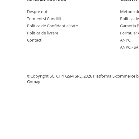
Componente Gsm
Iphone
Despre noi
Metode de
Termeni si Conditii
Politica d
Samsung
Politica de Confidentialitate
Garantia 
Huawei / Honor
Politica de livrare
Formular 
Motorola
Contact
ANPC
ANPC - SA
Oppo / Realme
Xiaomi
Baterii Externe / Powerbank
©Copyright SC. CITY GSM SRL. 2026
Platforma E-commerce b
Casti / Headset
Gomag
Componente Reconditionare Ecran
Sticla / Geam
Iphone
Samsung
Diverse
Folii Protectie
Folii Protectie 10D