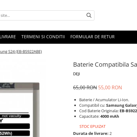
LIVRARE
TERMENI SI CONDITII
FORMULAR DE RETUR
sung S24 (EB-BS922ABE)
Baterie Compatibila 
DEJI
65,00 RON
55,00 RON
Baterie / Acumulator Li-Ion.
Compatibil cu:
Samsung Galaxy
Cod Baterie Originala
: EB-BS92
Capacitate:
4000 mAh
STOC EPUIZAT
Durata de livrare:
2