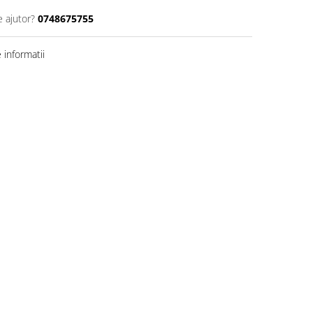
e ajutor?
0748675755
informatii