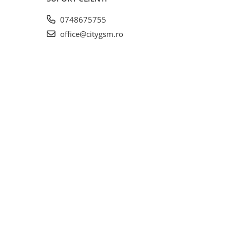
0748675755
office@citygsm.ro