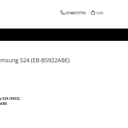
0748675755
0,00
Samsung S24 (EB-BS922ABE)
 S24 (S922)
.
2ABE