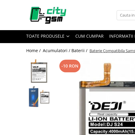
Toate Produsele
Acumulatori / Baterii
TOATE PRODUSELE
CUM CUMPAR
INFORMATII 
Iphone
Seria 15
Home /
Acumulatori / Baterii /
Baterie Compatibila Sam
Seria 14
Seria 13
-10 RON
Seria 12
Seria 11
Seria X
Seria 8
Seria 7
Seria 6
Seria 5
Samsung