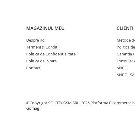
Componente Gsm
Iphone
Samsung
MAGAZINUL MEU
CLIENTI
Huawei / Honor
Motorola
Despre noi
Metode de
Termeni si Conditii
Politica d
Oppo / Realme
Politica de Confidentialitate
Garantia 
Xiaomi
Politica de livrare
Formular 
Baterii Externe / Powerbank
Contact
ANPC
Casti / Headset
ANPC - SA
Componente Reconditionare Ecran
Sticla / Geam
Iphone
©Copyright SC. CITY GSM SRL. 2026
Platforma E-commerce b
Samsung
Gomag
Diverse
Folii Protectie
Folii Protectie 10D