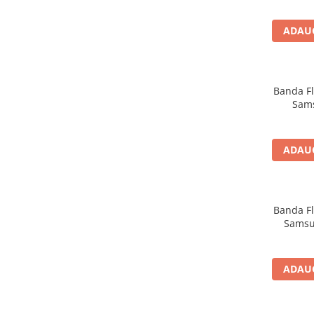
Seria 13
Seria 12
ADAUG
Seria 11
Seria X
Seria 8
Banda Fl
Seria 7
Sams
Seria 6
Samsung
ADAUG
Xiaomi
Oppo / Realme
Motorola
Banda Fl
Huawei / Honor
Samsu
Incarcatoare
Incarcatoare Retea
ADAUG
Incarcatoare Auto
Cabluri de date / Audio