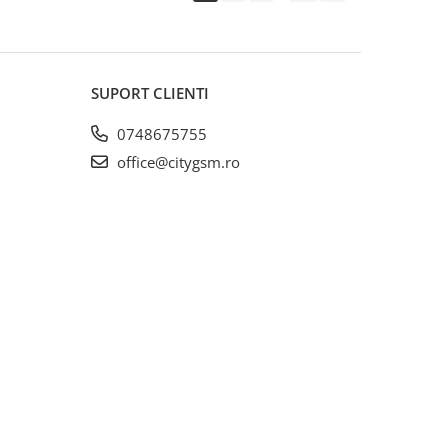
SUPORT CLIENTI
0748675755
office@citygsm.ro