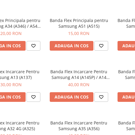
ex Principala pentru
Banda Flex Principala pentru
Banda Fl
g A34 (A346) / A54
Samsung A51 (A515)
Sam
(A546)
20,00 RON
15,00 RON
A IN COS
ADAUGA IN COS
ADAU
ex Incarcare Pentru
Banda Flex Incarcare Pentru
Banda Fl
ung A13 (A137)
Samsung A14 (A145P) / A14
Sams
(A145R)
30,00 RON
40,00 RON
A IN COS
ADAUGA IN COS
ADAU
ex Incarcare Pentru
Banda Flex Incarcare Pentru
Banda Fl
ng A32 4G (A325)
Samsung A35 (A356)
Sam