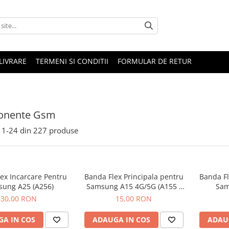
LIVRARE
TERMENI SI CONDITII
FORMULAR DE RETUR
nente Gsm
1-
24
din
227
produse
ex Incarcare Pentru
Banda Flex Principala pentru
Banda Fl
ung A25 (A256)
Samsung A15 4G/5G (A155 /
Sam
A156)
30,00 RON
15,00 RON
A IN COS
ADAUGA IN COS
ADAU