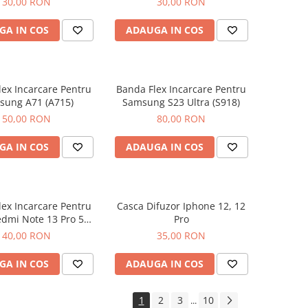
30,00 RON
30,00 RON
GA IN COS
ADAUGA IN COS
ex Incarcare Pentru
Banda Flex Incarcare Pentru
sung A71 (A715)
Samsung S23 Ultra (S918)
50,00 RON
80,00 RON
GA IN COS
ADAUGA IN COS
ex Incarcare Pentru
Casca Difuzor Iphone 12, 12
dmi Note 13 Pro 5G /
Pro
Poco X6
40,00 RON
35,00 RON
GA IN COS
ADAUGA IN COS
1
2
3
10
...