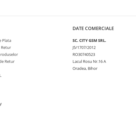
DATE COMERCIALE
 Plata
SC. CITY GSM SRL.
e Retur
J5/1707/2012
Produselor
RO30740523
de Retur
Lacul Rosu Nr.16 A
Oradea, Bihor
L
y