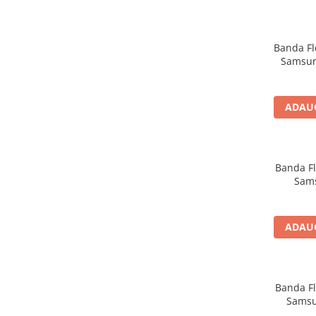
Seria A
Seria J
Seria M
Banda Fl
Seria N
Samsun
Seria S
Xiaomi
ADAUG
Oppo / Realme
Motorola
Huawei / Honor
Banda Fl
Sams
Nokia
Ecrane / Display
Iphone
ADAUG
Seria 17
Seria 16
Seria 15
Banda Fl
Samsu
Seria 14