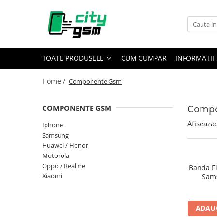
Toate Produsele
Acumulatori / Baterii
TOATE PRODUSELE
CUM CUMPAR
INFORMATII 
Iphone
Seria 15
Home /
Componente Gsm
Seria 14
Seria 13
Compo
COMPONENTE GSM
Seria 12
Afiseaza:
Iphone
Seria 11
Samsung
Seria X
Huawei / Honor
Seria 8
Motorola
Oppo / Realme
Banda Fl
Seria 7
Xiaomi
Sams
Seria 6
Seria 5
Samsung
ADAUG