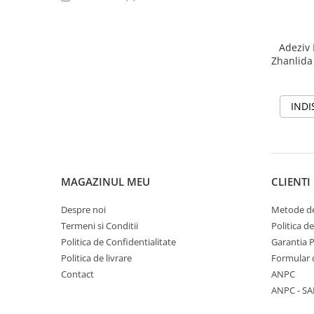
Seria A
Seria J
Seria M
Adeziv 
Seria N
Zhanlida
Seria S
Xiaomi
INDI
Oppo / Realme
Motorola
Huawei / Honor
MAGAZINUL MEU
CLIENTI
Nokia
Ecrane / Display
Despre noi
Metode de
Iphone
Termeni si Conditii
Politica d
Politica de Confidentialitate
Garantia 
Seria 17
Politica de livrare
Formular 
Seria 16
Contact
ANPC
Seria 15
ANPC - SA
Seria 14