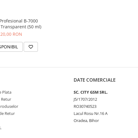
Profesional B-7000
 Transparent (50 ml)
20,00 RON
SPONIBIL
DATE COMERCIALE
 Plata
SC. CITY GSM SRL.
e Retur
J5/1707/2012
Produselor
RO30740523
de Retur
Lacul Rosu Nr.16 A
Oradea, Bihor
L