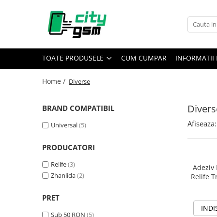
Toate Produsele
Acumulatori / Baterii
TOATE PRODUSELE
CUM CUMPAR
INFORMATII 
Iphone
Seria 15
Home /
Diverse
Seria 14
Seria 13
Divers
BRAND COMPATIBIL
Seria 12
Afiseaza:
Universal
(5)
Seria 11
Seria X
PRODUCATORI
Seria 8
Relife
(3)
Adeziv 
Seria 7
Zhanlida
(2)
Relife T
Seria 6
Seria 5
PRET
Samsung
INDI
Sub 50 RON
(5)