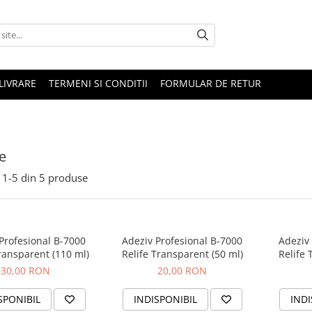
LIVRARE
TERMENI SI CONDITII
FORMULAR DE RETUR
e
1-
5
din
5
produse
Profesional B-7000
Adeziv Profesional B-7000
Adeziv
ransparent (110 ml)
Relife Transparent (50 ml)
Relife 
30,00 RON
20,00 RON
SPONIBIL
INDISPONIBIL
INDI