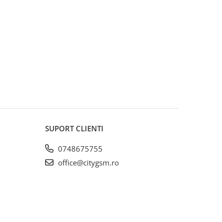
SUPORT CLIENTI
0748675755
office@citygsm.ro