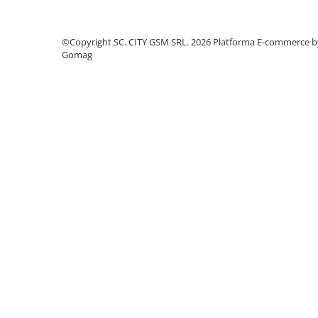
Seria 13
Seria 12
Seria 11
©Copyright SC. CITY GSM SRL. 2026
Platforma E-commerce b
Gomag
Seria X
Seria 8
Seria 7
Seria 6
Samsung
Xiaomi
Oppo / Realme
Motorola
Huawei / Honor
Incarcatoare
Incarcatoare Retea
Incarcatoare Auto
Cabluri de date / Audio