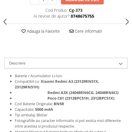
Seria 13
Seria 12
Cod Produs:
Cg-373
Ai nevoie de ajutor?
0748675755
Seria 11
Seria X
Adauga la Favorite
Cere informatii
Seria 8
Seria 7
Seria 6
Samsung
Descriere
Xiaomi
Oppo / Realme
Baterie / Acumulator Li-Ion.
Compatibil cu:
Xiaomi Redmi A3 (23129RN51X,
Motorola
23129RN51H)
Huawei / Honor
Redmi A3X (24048RN6CG, 24048RN6CI
)
Poco C61 (2312BPC51H, 2312BPC51X
)
Incarcatoare
Cod Baterie Originala
: BN5R
Incarcatoare Retea
Capacitate:
5000 mAh
Tip ambalaj: Blister
Incarcatoare Auto
Fotografiile au caracter informativ si pot exista mici diferente
intre acestea si produsul respectiv.
Cabluri de date / Audio
Atentie! Montajul bateriei trebuie efectuat de catre o