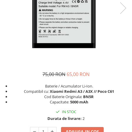
Seria A
Seria J
Seria M
Seria N
Seria S
Xiaomi
Oppo / Realme
Motorola
Huawei / Honor
75,00 RON
65,00 RON
Nokia
Baterie / Acumulator Li-Ion.
Ecrane / Display
Compatibil cu:
Xiaomi Redmi A3 / A3X // Poco C61
Iphone
Cod Baterie Originala
: BN5R
Capacitate:
5000 mAh
Seria 17
Seria 16
IN STOC
Seria 15
Durata de livrare:
2
Seria 14
ADAUGA IN COS