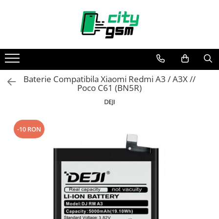
Toate Produsele
Acumulatori / Baterii
Iphone
Baterie Compatibila Xiaomi Redmi A3 / A3X //
Seria 15
Poco C61 (BN5R)
Seria 14
DEJI
Seria 13
Seria 12
-10 RON
Seria 11
Seria X
Seria 8
Seria 7
Seria 6
Seria 5
Samsung