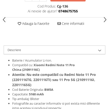
Folii protectie Ceas
Huse Slim 2MM
Cod Produs:
Cg-136
Ai nevoie de ajutor?
0748675755
Folii Protectie Ceramic Film
Iphone
Samsung
Huawei / Honor
Adauga la Favorite
Cere informatii
Huawei / Honor
Iphone
Xiaomi
Samsung
Motorola
Folii Protectie cu Gel UV
Oppo / Realme
Iphone
Huse tip Carte
Descriere
Samsung
Huawei / Honor
Baterie / Acumulator Li-Ion.
Iphone
Compatibil cu:
Xiaomi Redmi Note 11 Pro
Motorola
China (21091116C)
Atentie: Nu este compatibil cu Redmi Note 11 Pro
Oppo / Realme
(2201116TG, 2201116TI) sau 11 Pro 5G (21091116I,
Samsung
2201116SG)
Xiaomi
Cod Baterie Originala
: BM5A
Capacitate:
5160 mAh
Tip ambalaj: Blister
Fotografiile au caracter informativ si pot exista mici diferente
intre acestea si produsul respectiv.