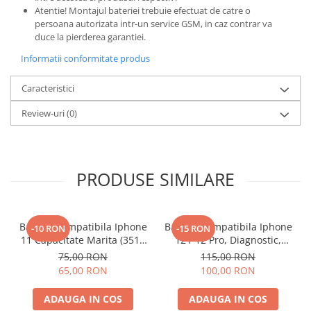
Atentie! Montajul bateriei trebuie efectuat de catre o
persoana autorizata intr-un service GSM, in caz contrar va
duce la pierderea garantiei.
Informatii conformitate produs
Caracteristici
Review-uri
(0)
PRODUSE SIMILARE
Baterie Compatibila Iphone
Baterie Compatibila Iphone
-10 RON
-15 RON
11 Capacitate Marita (3510
12 / 12 Pro, Diagnostic,
mAh)
Capacitate Marita (3310
75,00 RON
115,00 RON
mAh)
65,00 RON
100,00 RON
ADAUGA IN COS
ADAUGA IN COS