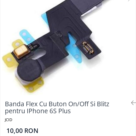
Seria A
Seria J
Seria M
Seria N
Seria S
Xiaomi
Oppo / Realme
Motorola
Huawei / Honor
Nokia
Ecrane / Display
Iphone
Banda Flex Cu Buton On/Off Si Blitz
Seria 17
pentru IPhone 6S Plus
Seria 16
JCID
Seria 15
10,00 RON
Seria 14