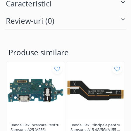
Caracteristici
Componente Gsm
Iphone
Review-uri
(0)
Samsung
Huawei / Honor
Motorola
Oppo / Realme
Produse similare
Xiaomi
Baterii Externe / Powerbank
Casti / Headset
Componente Reconditionare Ecran
Sticla / Geam
Iphone
Samsung
Diverse
Folii Protectie
Banda Flex Incarcare Pentru
Banda Flex Principala pentru
Folii Protectie 10D
Samsung A25 (A256)
Samsung A15 4G/5G (A155 /