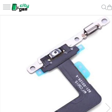
Toate Produsele
Acumulatori / Baterii
Iphone
Seria 15
Seria 14
Seria 13
Seria 12
Seria 11
Seria X
Seria 8
Seria 7
Seria 6
Seria 5
Samsung