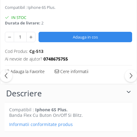
Seria 13
Compatibil : Iphone 6S Plus.
Seria 12
Seria 11
IN STOC
Durata de livrare:
2
Seria X
Seria 8
Adauga in cos
Seria 7
Seria 6
Cod Produs:
Cg-513
Samsung
Ai nevoie de ajutor?
0748675755
Xiaomi
Adauga la Favorite
Cere informatii
Oppo / Realme
Motorola
Descriere
Huawei / Honor
Incarcatoare
Compatibil :
Iphone 6S Plus.
Incarcatoare Retea
Banda Flex Cu Buton On/Off Si Blitz.
Incarcatoare Auto
Informatii conformitate produs
Cabluri de date / Audio