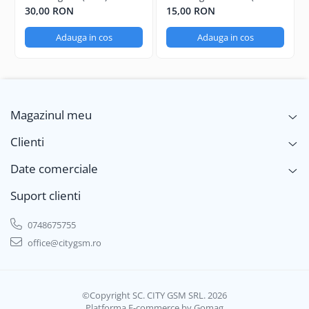
A156)
30,00 RON
15,00 RON
Iphone
Samsung
Adauga in cos
Adauga in cos
Xiaomi
Oppo / Realme
Motorola
Huawei / Honor
Magazinul meu
Folii Protectie 10D Fara Ambalaj
Iphone
Clienti
Samsung
Date comerciale
Folii Protectie Privacy
Suport clienti
Iphone
Samsung
0748675755
Folii Protectie Antistatice
office@citygsm.ro
Iphone
Folii Protectie 0,18 mm Fingerprint
Unlock
©Copyright SC. CITY GSM SRL. 2026
Honor
Platforma E-commerce by Gomag