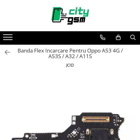
Toate Produsele
Acumulatori / Baterii
Iphone
Banda Flex Incarcare Pentru Oppo A53 4G /
Seria 15
A53S / A32 / A11S
Seria 14
JCID
Seria 13
Seria 12
Seria 11
Seria X
Seria 8
Seria 7
Seria 6
Seria 5
Samsung