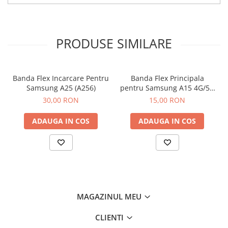
Componente Gsm
Iphone
Samsung
PRODUSE SIMILARE
Huawei / Honor
Motorola
Banda Flex Incarcare Pentru
Banda Flex Principala
Oppo / Realme
Samsung A25 (A256)
pentru Samsung A15 4G/5G
Xiaomi
(A155 / A156)
30,00 RON
15,00 RON
Baterii Externe / Powerbank
ADAUGA IN COS
ADAUGA IN COS
Casti / Headset
Componente Reconditionare Ecran
Sticla / Geam
Iphone
Samsung
Diverse
MAGAZINUL MEU
Folii Protectie
CLIENTI
Folii Protectie 10D