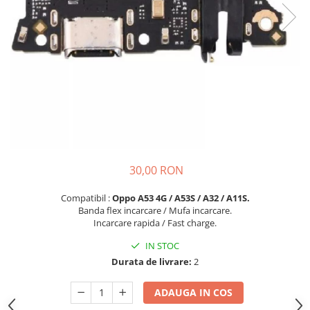
Seria A
Seria J
Seria M
Seria N
Seria S
Xiaomi
Oppo / Realme
Motorola
Huawei / Honor
30,00 RON
Nokia
Compatibil :
Oppo A53 4G / A53S / A32 / A11S.
Ecrane / Display
Banda flex incarcare / Mufa incarcare.
Iphone
Incarcare rapida / Fast charge.
Seria 17
IN STOC
Seria 16
Durata de livrare:
2
Seria 15
ADAUGA IN COS
Seria 14