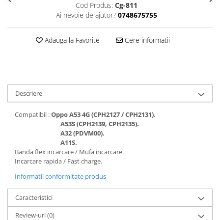
Seria 13
Cod Produs:
Cg-811
Ai nevoie de ajutor?
0748675755
Seria 12
Seria 11
Adauga la Favorite
Cere informatii
Seria X
Seria 8
Seria 7
Seria 6
Samsung
Descriere
Xiaomi
Compatibil :
Oppo A53 4G (CPH2127 / CPH2131).
Oppo / Realme
A53S (CPH2139, CPH2135).
A32 (PDVM00).
Motorola
A11S.
Banda flex incarcare / Mufa incarcare.
Huawei / Honor
Incarcare rapida / Fast charge.
Incarcatoare
Informatii conformitate produs
Incarcatoare Retea
Incarcatoare Auto
Caracteristici
Cabluri de date / Audio
Review-uri
(0)