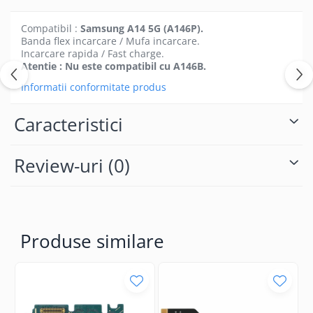
Folii protectie Ceas
Huse Slim 2MM
Compatibil :
Samsung A14 5G (A146P).
Folii Protectie Ceramic Film
Iphone
Banda flex incarcare / Mufa incarcare.
Samsung
Incarcare rapida / Fast charge.
Huawei / Honor
Atentie : Nu este compatibil cu A146B.
Huawei / Honor
Iphone
Informatii conformitate produs
Xiaomi
Samsung
Motorola
Folii Protectie cu Gel UV
Caracteristici
Oppo / Realme
Iphone
Huse tip Carte
Samsung
Review-uri
(0)
Huawei / Honor
Iphone
Motorola
Oppo / Realme
Produse similare
Samsung
Xiaomi