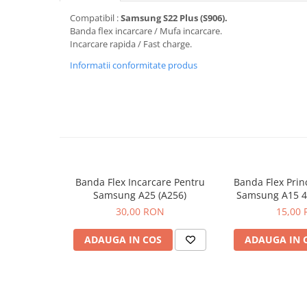
Seria 13
Compatibil :
Samsung S22 Plus (S906).
Seria 12
Banda flex incarcare / Mufa incarcare.
Seria 11
Incarcare rapida / Fast charge.
Seria X
Informatii conformitate produs
Seria 8
Seria 7
Seria 6
Samsung
Xiaomi
Oppo / Realme
Banda Flex Incarcare Pentru
Banda Flex Prin
Motorola
Samsung A25 (A256)
Samsung A15 4
A15
30,00 RON
15,00
Huawei / Honor
Incarcatoare
ADAUGA IN COS
ADAUGA IN 
Incarcatoare Retea
Incarcatoare Auto
Cabluri de date / Audio