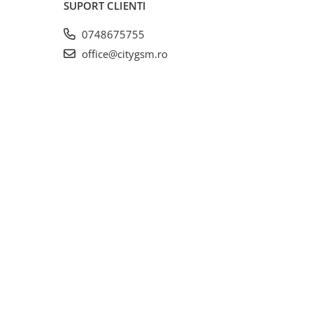
SUPORT CLIENTI
0748675755
office@citygsm.ro