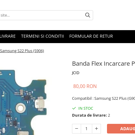
LIVRARE
TERMENI SI CONDITII
FORMULAR DE RETUR
 Samsung S22 Plus (S906)
Banda Flex Incarcare 
JCID
80,00 RON
Compatibil :
Samsung S22 Plus (G90
IN STOC
Durata de livrare:
2
ADAUG