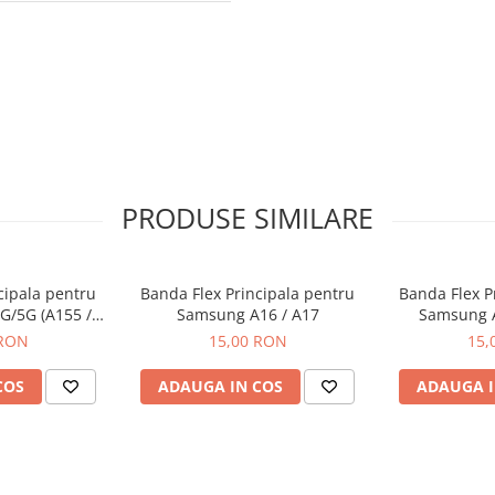
PRODUSE SIMILARE
cipala pentru
Banda Flex Principala pentru
Banda Flex P
G/5G (A155 /
Samsung A16 / A17
Samsung A
6)
 RON
15,00 RON
15,
COS
ADAUGA IN COS
ADAUGA I