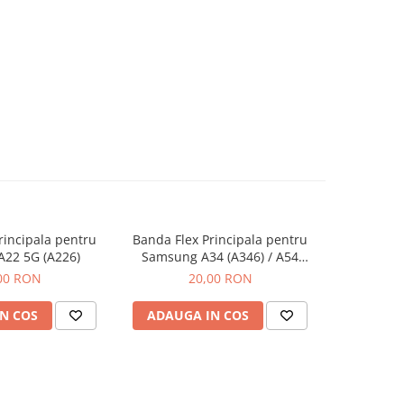
rincipala pentru
Banda Flex Principala pentru
Banda Fle
22 5G (A226)
Samsung A34 (A346) / A54
Samsu
(A546)
00 RON
20,00 RON
N COS
ADAUGA IN COS
ADAUG