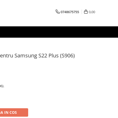
0748675755
0,00
Pentru Samsung S22 Plus (S906)
6).
A IN COS