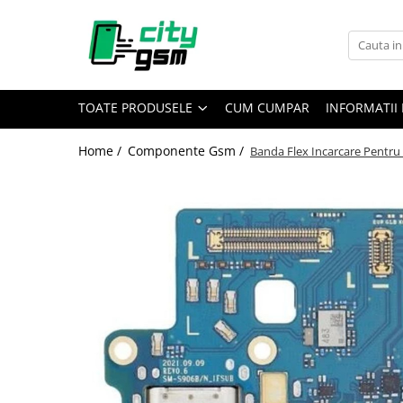
Toate Produsele
Acumulatori / Baterii
TOATE PRODUSELE
CUM CUMPAR
INFORMATII 
Iphone
Seria 15
Home /
Componente Gsm /
Banda Flex Incarcare Pentru
Seria 14
Seria 13
Seria 12
Seria 11
Seria X
Seria 8
Seria 7
Seria 6
Seria 5
Samsung