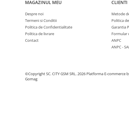
MAGAZINUL MEU
CLIENTI
Componente Gsm
Iphone
Despre noi
Metode de
Samsung
Termeni si Conditii
Politica d
Politica de Confidentialitate
Garantia 
Huawei / Honor
Politica de livrare
Formular 
Motorola
Contact
ANPC
Oppo / Realme
ANPC - SA
Xiaomi
Baterii Externe / Powerbank
Casti / Headset
©Copyright SC. CITY GSM SRL. 2026
Platforma E-commerce b
Componente Reconditionare Ecran
Gomag
Sticla / Geam
Iphone
Samsung
Diverse
Folii Protectie
Folii Protectie 10D