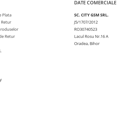
DATE COMERCIALE
 Plata
SC. CITY GSM SRL.
e Retur
J5/1707/2012
Produselor
RO30740523
de Retur
Lacul Rosu Nr.16 A
Oradea, Bihor
L
y