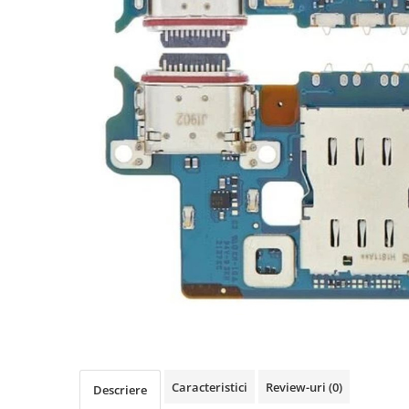
Seria A
Seria J
Seria M
Seria N
Seria S
Xiaomi
Oppo / Realme
Motorola
Huawei / Honor
Nokia
Ecrane / Display
Iphone
Seria 17
Seria 16
Seria 15
Caracteristici
Review-uri
(0)
Seria 14
Descriere