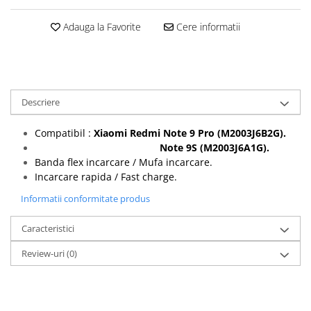
Seria 13
Seria 12
Adauga la Favorite
Cere informatii
Seria 11
Seria X
Seria 8
Seria 7
Descriere
Seria 6
Samsung
Compatibil :
Xiaomi Redmi Note 9 Pro (M2003J6B2G
).
Note 9S (M2003J6A1G).
Xiaomi
Banda flex incarcare / Mufa incarcare.
Oppo / Realme
Incarcare rapida / Fast charge.
Motorola
Informatii conformitate produs
Huawei / Honor
Caracteristici
Incarcatoare
Review-uri
(0)
Incarcatoare Retea
Incarcatoare Auto
Cabluri de date / Audio