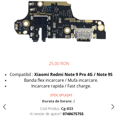
Seria A
Seria J
Seria M
Seria N
Seria S
Xiaomi
Oppo / Realme
Motorola
Huawei / Honor
25,00 RON
Nokia
Compatibil :
Xiaomi Redmi Note 9 Pro 4G / Note 9S
Ecrane / Display
Banda flex incarcare / Mufa incarcare.
Iphone
Incarcare rapida / Fast charge.
Seria 17
STOC EPUIZAT
Seria 16
Durata de livrare:
2
Seria 15
Cod Produs:
Cg-833
Seria 14
Ai nevoie de ajutor?
0748675755