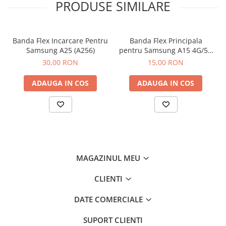
PRODUSE SIMILARE
Componente Gsm
Iphone
Samsung
Banda Flex Incarcare Pentru
Banda Flex Principala
Huawei / Honor
Samsung A25 (A256)
pentru Samsung A15 4G/5G
(A155 / A156)
30,00 RON
15,00 RON
Motorola
Oppo / Realme
ADAUGA IN COS
ADAUGA IN COS
Xiaomi
Baterii Externe / Powerbank
Casti / Headset
Componente Reconditionare Ecran
Sticla / Geam
MAGAZINUL MEU
Iphone
CLIENTI
Samsung
Diverse
DATE COMERCIALE
Folii Protectie
Folii Protectie 10D
SUPORT CLIENTI