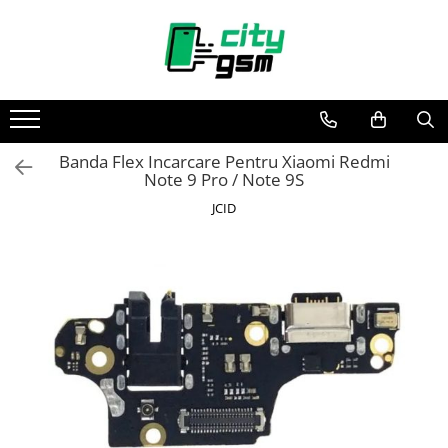
Toate Produsele
Acumulatori / Baterii
Iphone
Banda Flex Incarcare Pentru Xiaomi Redmi
Seria 15
Note 9 Pro / Note 9S
Seria 14
JCID
Seria 13
Seria 12
Seria 11
Seria X
Seria 8
Seria 7
Seria 6
Seria 5
Samsung