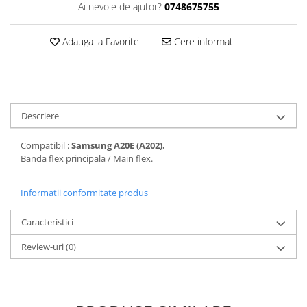
Ai nevoie de ajutor?
0748675755
Folii protectie Ceas
Huse Slim 2MM
Folii Protectie Ceramic Film
Iphone
Adauga la Favorite
Cere informatii
Samsung
Huawei / Honor
Huawei / Honor
Iphone
Xiaomi
Samsung
Motorola
Folii Protectie cu Gel UV
Descriere
Oppo / Realme
Iphone
Huse tip Carte
Samsung
Compatibil :
Samsung A20E (A202).
Banda flex principala / Main flex.
Huawei / Honor
Iphone
Informatii conformitate produs
Motorola
Oppo / Realme
Caracteristici
Samsung
Review-uri
(0)
Xiaomi