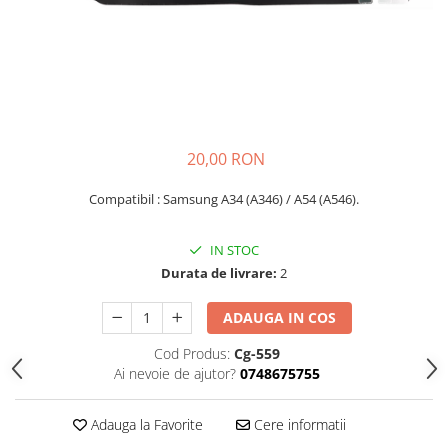
Seria A
Seria J
Seria M
Seria N
Seria S
Xiaomi
20,00 RON
Oppo / Realme
Motorola
Compatibil :
Samsung A34 (A346) / A54 (A546).
Huawei / Honor
IN STOC
Nokia
Durata de livrare:
2
Ecrane / Display
ADAUGA IN COS
Iphone
Seria 17
Cod Produs:
Cg-559
Ai nevoie de ajutor?
0748675755
Seria 16
Seria 15
Adauga la Favorite
Cere informatii
Seria 14