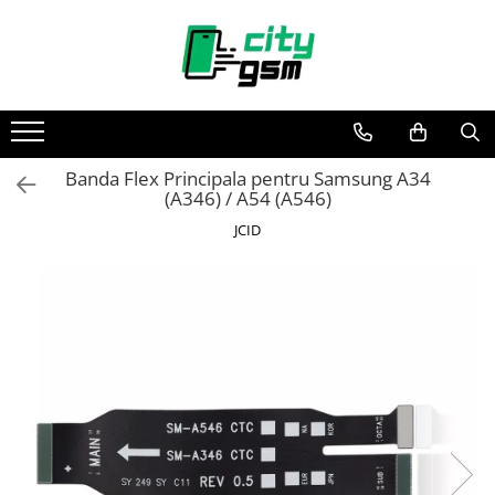
Toate Produsele
Acumulatori / Baterii
Iphone
Banda Flex Principala pentru Samsung A34
Seria 15
(A346) / A54 (A546)
Seria 14
JCID
Seria 13
Seria 12
Seria 11
Seria X
Seria 8
Seria 7
Seria 6
Seria 5
Samsung