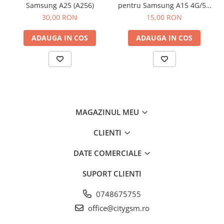
Componente Gsm
Samsung A25 (A256)
pentru Samsung A15 4G/5G
(A155 / A156)
Iphone
30,00 RON
15,00 RON
Samsung
ADAUGA IN COS
ADAUGA IN COS
Huawei / Honor
Motorola
Oppo / Realme
Xiaomi
Baterii Externe / Powerbank
MAGAZINUL MEU
Casti / Headset
CLIENTI
Componente Reconditionare Ecran
Sticla / Geam
DATE COMERCIALE
Iphone
SUPORT CLIENTI
Samsung
Diverse
0748675755
Folii Protectie
office@citygsm.ro
Folii Protectie 10D