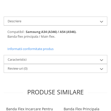
Seria 13
Seria 12
Seria 11
Seria X
Descriere
Seria 8
Compatibil :
Samsung A34 (A346) / A54 (A546).
Seria 7
Banda flex principala / Main flex.
Seria 6
Samsung
Informatii conformitate produs
Xiaomi
Caracteristici
Oppo / Realme
Review-uri
(0)
Motorola
Huawei / Honor
Incarcatoare
PRODUSE SIMILARE
Incarcatoare Retea
Incarcatoare Auto
Cabluri de date / Audio
Banda Flex Incarcare Pentru
Banda Flex Principala