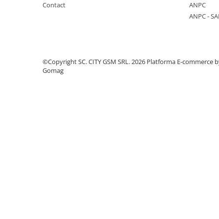
Componente Gsm
Contact
ANPC
ANPC - SA
Iphone
Samsung
Huawei / Honor
©Copyright SC. CITY GSM SRL. 2026
Platforma E-commerce b
Motorola
Gomag
Oppo / Realme
Xiaomi
Baterii Externe / Powerbank
Casti / Headset
Componente Reconditionare Ecran
Sticla / Geam
Iphone
Samsung
Diverse
Folii Protectie
Folii Protectie 10D