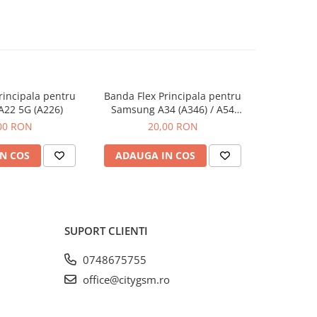
rincipala pentru
Banda Flex Principala pentru
Banda Fle
22 5G (A226)
Samsung A34 (A346) / A54
Samsu
(A546)
00 RON
20,00 RON
N COS
ADAUGA IN COS
ADAUG
SUPORT CLIENTI
0748675755
office@citygsm.ro