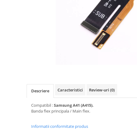
Seria A
Seria J
Seria M
Seria N
Seria S
Xiaomi
Oppo / Realme
Motorola
Huawei / Honor
Nokia
Ecrane / Display
Caracteristici
Review-uri
(0)
Descriere
Iphone
Compatibil :
Samsung A41 (A415).
Seria 17
Banda flex principala / Main flex.
Seria 16
Seria 15
Informatii conformitate produs
Seria 14