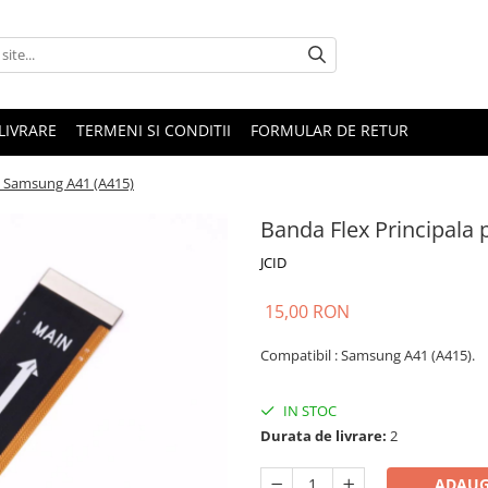
LIVRARE
TERMENI SI CONDITII
FORMULAR DE RETUR
u Samsung A41 (A415)
Banda Flex Principala
JCID
15,00 RON
Compatibil :
Samsung A41 (A415).
IN STOC
Durata de livrare:
2
ADAUG