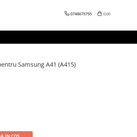
0748675755
0,00
 pentru Samsung A41 (A415)
A IN COS