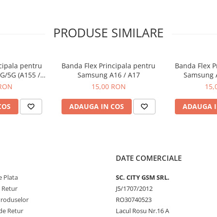
PRODUSE SIMILARE
cipala pentru
Banda Flex Principala pentru
Banda Flex P
G/5G (A155 /
Samsung A16 / A17
Samsung A
6)
 RON
15,00 RON
15,
COS
ADAUGA IN COS
ADAUGA I
DATE COMERCIALE
 Plata
SC. CITY GSM SRL.
e Retur
J5/1707/2012
Produselor
RO30740523
de Retur
Lacul Rosu Nr.16 A