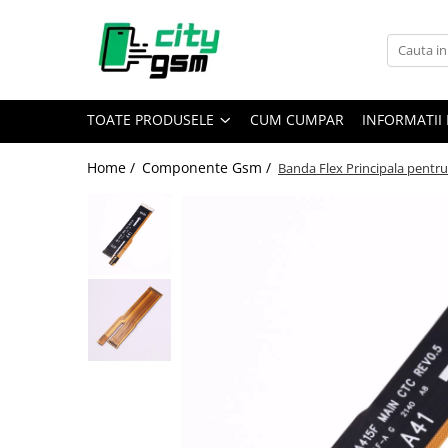
Toate Produsele
Acumulatori / Baterii
TOATE PRODUSELE
CUM CUMPAR
INFORMATII 
Iphone
Seria 15
Home /
Componente Gsm /
Banda Flex Principala pentr
Seria 14
Seria 13
Seria 12
Seria 11
Seria X
Seria 8
Seria 7
Seria 6
Seria 5
Samsung