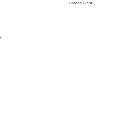
Oradea, Bihor
L
y