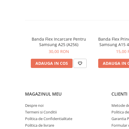
Seria 13
Seria 12
Seria 11
Seria X
Seria 8
Banda Flex Incarcare Pentru
Banda Flex Prin
Seria 7
Samsung A25 (A256)
Samsung A15 4
Seria 6
A15
30,00 RON
15,00
Samsung
Xiaomi
ADAUGA IN COS
ADAUGA IN 
Oppo / Realme
Motorola
Huawei / Honor
MAGAZINUL MEU
CLIENTI
Incarcatoare
Despre noi
Metode de
Incarcatoare Retea
Termeni si Conditii
Politica d
Incarcatoare Auto
Politica de Confidentialitate
Garantia 
Cabluri de date / Audio
Politica de livrare
Formular 