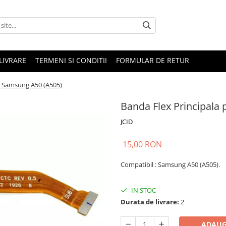
LIVRARE
TERMENI SI CONDITII
FORMULAR DE RETUR
u Samsung A50 (A505)
Banda Flex Principala
JCID
15,00 RON
Compatibil :
Samsung A50 (A505).
IN STOC
Durata de livrare:
2
ADAUG