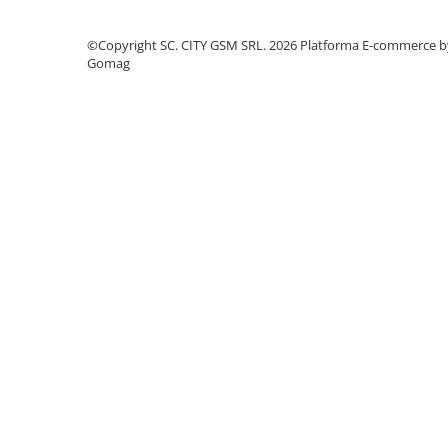
Componente Gsm
Iphone
©Copyright SC. CITY GSM SRL. 2026
Platforma E-commerce b
Gomag
Samsung
Huawei / Honor
Motorola
Oppo / Realme
Xiaomi
Baterii Externe / Powerbank
Casti / Headset
Componente Reconditionare Ecran
Sticla / Geam
Iphone
Samsung
Diverse
Folii Protectie
Folii Protectie 10D