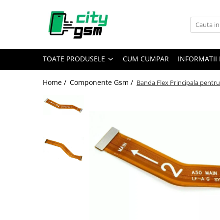
Toate Produsele
Acumulatori / Baterii
TOATE PRODUSELE
CUM CUMPAR
INFORMATII 
Iphone
Seria 15
Home /
Componente Gsm /
Banda Flex Principala pentr
Seria 14
Seria 13
Seria 12
Seria 11
Seria X
Seria 8
Seria 7
Seria 6
Seria 5
Samsung