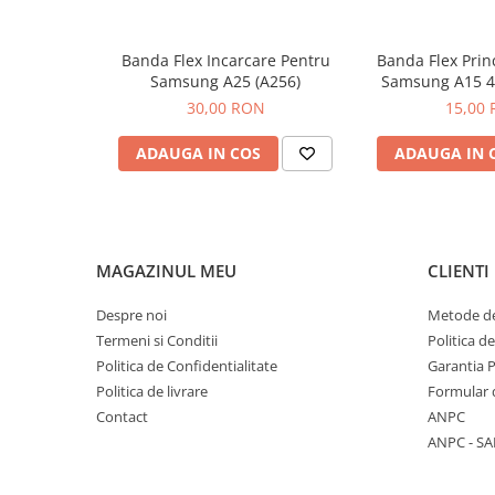
Seria 13
Seria 12
Banda Flex Incarcare Pentru
Banda Flex Prin
Seria 11
Samsung A25 (A256)
Samsung A15 4
Seria X
A15
30,00 RON
15,00
Seria 8
Seria 7
ADAUGA IN COS
ADAUGA IN 
Seria 6
Samsung
Xiaomi
MAGAZINUL MEU
CLIENTI
Oppo / Realme
Motorola
Despre noi
Metode de
Termeni si Conditii
Politica d
Huawei / Honor
Politica de Confidentialitate
Garantia 
Incarcatoare
Politica de livrare
Formular 
Incarcatoare Retea
Contact
ANPC
Incarcatoare Auto
ANPC - SA
Cabluri de date / Audio