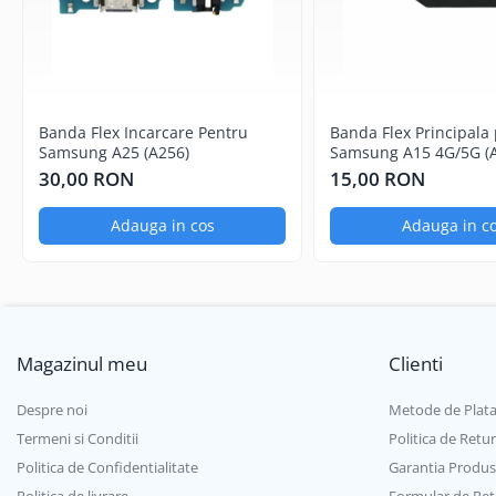
Componente Gsm
Iphone
Samsung
Huawei / Honor
Banda Flex Incarcare Pentru
Banda Flex Principala
Motorola
Samsung A25 (A256)
Samsung A15 4G/5G (A
A156)
Oppo / Realme
30,00 RON
15,00 RON
Xiaomi
Adauga in cos
Adauga in c
Baterii Externe / Powerbank
Casti / Headset
Componente Reconditionare Ecran
Sticla / Geam
Magazinul meu
Clienti
Iphone
Samsung
Despre noi
Metode de Plat
Diverse
Termeni si Conditii
Politica de Retur
Folii Protectie
Politica de Confidentialitate
Garantia Produs
Folii Protectie 10D
Politica de livrare
Formular de Ret