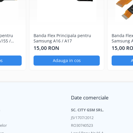
 pentru
Banda Flex Principala pentru
Banda Flex
155 /
Samsung A16 / A17
Samsung A
15,00 RON
15,00 R
os
Adauga in cos
A
Date comerciale
a
SC. CITY GSM SRL.
J5/1707/2012
elor
RO30740523
ur
Lacul Rosu Nr.16 A