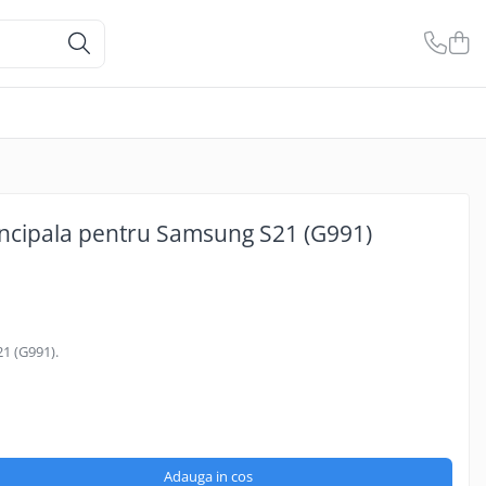
incipala pentru Samsung S21 (G991)
1 (G991).
Adauga in cos