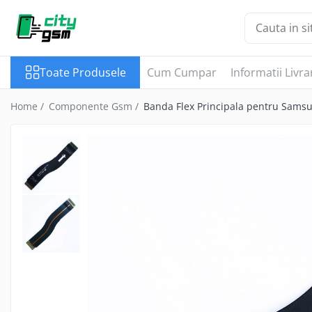
Toate Produsele
Toate Produsele
Cum Cumpar
Informatii Livra
Acumulatori / Baterii
Iphone
Home /
Componente Gsm /
Banda Flex Principala pentru Samsu
Seria 15
Seria 14
Seria 13
Seria 12
Seria 11
Seria X
Seria 8
Seria 7
Seria 6
Seria 5
Samsung