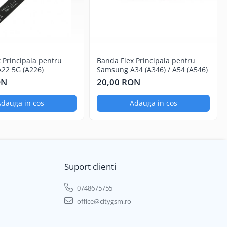
 Principala pentru
Banda Flex Principala pentru
22 5G (A226)
Samsung A34 (A346) / A54 (A546)
ON
20,00 RON
dauga in cos
Adauga in cos
Suport clienti
0748675755
office@citygsm.ro