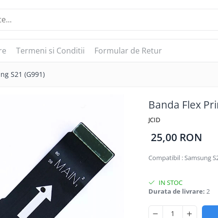
re
Termeni si Conditii
Formular de Retur
ng S21 (G991)
Banda Flex Pr
JCID
25,00 RON
Compatibil :
Samsung S2
IN STOC
Durata de livrare:
2