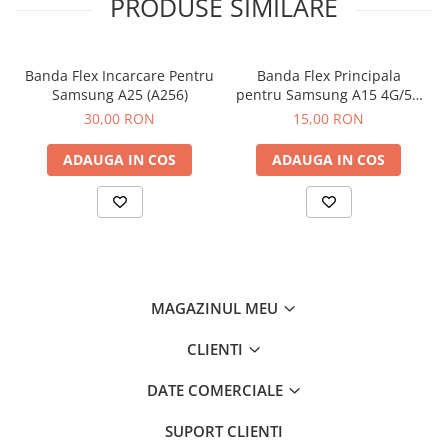
PRODUSE SIMILARE
Componente Gsm
Iphone
Samsung
Banda Flex Incarcare Pentru
Banda Flex Principala
Samsung A25 (A256)
pentru Samsung A15 4G/5G
Huawei / Honor
(A155 / A156)
30,00 RON
15,00 RON
Motorola
Oppo / Realme
ADAUGA IN COS
ADAUGA IN COS
Xiaomi
Baterii Externe / Powerbank
Casti / Headset
Componente Reconditionare Ecran
Sticla / Geam
MAGAZINUL MEU
Iphone
CLIENTI
Samsung
Diverse
DATE COMERCIALE
Folii Protectie
SUPORT CLIENTI
Folii Protectie 10D