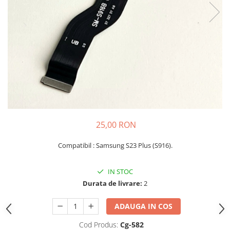
Seria A
Seria J
Seria M
Seria N
Seria S
Xiaomi
Oppo / Realme
Motorola
Huawei / Honor
25,00 RON
Nokia
Compatibil :
Samsung S23 Plus (S916).
Ecrane / Display
Iphone
IN STOC
Seria 17
Durata de livrare:
2
Seria 16
Seria 15
ADAUGA IN COS
Seria 14
Cod Produs:
Cg-582