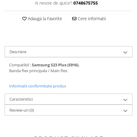
Seria 13
Ai nevoie de ajutor?
0748675755
Seria 12
Seria 11
Adauga la Favorite
Cere informatii
Seria X
Seria 8
Seria 7
Seria 6
Descriere
Samsung
Compatibil :
Samsung S23 Plus (S916).
Xiaomi
Banda flex principala / Main flex.
Oppo / Realme
Motorola
Informatii conformitate produs
Huawei / Honor
Caracteristici
Incarcatoare
Review-uri
(0)
Incarcatoare Retea
Incarcatoare Auto
Cabluri de date / Audio