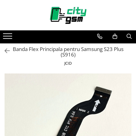
Toate Produsele
Acumulatori / Baterii
Iphone
Banda Flex Principala pentru Samsung S23 Plus
Seria 15
(S916)
Seria 14
JCID
Seria 13
Seria 12
Seria 11
Seria X
Seria 8
Seria 7
Seria 6
Seria 5
Samsung