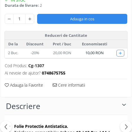
Folii protectie Ceas
Huse Slim 2MM
Durata de livrare:
2
Folii Protectie Ceramic Film
Iphone
Adauga in cos
Samsung
Huawei / Honor
Huawei / Honor
Iphone
Reduceri de Cantitate
Xiaomi
Samsung
De la
Discount
Pret
/ buc
Economisesti
Motorola
Folii Protectie cu Gel UV
+
Oppo / Realme
2
Buc.
-20%
20,00 RON
10,00 RON
Iphone
Huse tip Carte
Samsung
Cod Produs:
Cg-1307
Huawei / Honor
Ai nevoie de ajutor?
0748675755
Iphone
Motorola
Adauga la Favorite
Cere informatii
Oppo / Realme
Samsung
Descriere
Xiaomi
Folie Protectie Antistatica.