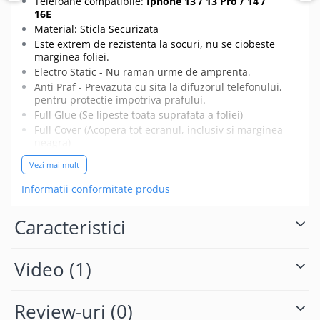
Telefoane compatibile:
Iphone 13 / 13 Pro / 14 /
16E
Material: Sticla Securizata
Este extrem de rezistenta la socuri, nu se ciobeste
marginea foliei.
Electro Static - Nu raman urme de amprenta
.
Anti Praf - Prevazuta cu sita la difuzorul telefonului,
pentru protectie impotriva prafului.
Full Glue (Se lipeste toata suprafata a foliei)
Full Cover (Acopera tot ecranul, inclusiv si marginea
neagra)
Pastreaza culorile originale.
Vezi mai mult
Nu prezinta probleme de compatibilitate cu
touchscreenul.
Informatii conformitate produs
Pachetul contine o folie de protectie, un servetel
umed cu Alcool izopropilic si un servetel din
Caracteristici
microfibre pentru curatarea ecranului.
Special creata pentru acest model de telefon.
Ambalaj: Blister
Video
(1)
Review-uri
(0)