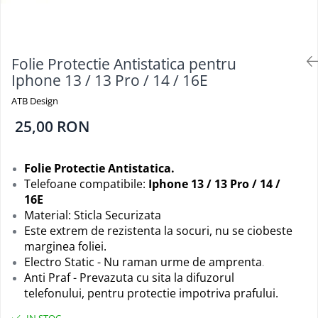
Folii Protectie Antistatice
Oppo
Seria M
Oppo / Realme
Samsung
Iphone
Seria N
Xiaomi
Motorola
Folii Protectie 0,18 mm Fingerprint
Seria S
Unlock
Huse Hybrid Transparent
Folie Protectie Antistatica pentru
Huawei / Honor
Xiaomi
Iphone 13 / 13 Pro / 14 / 16E
Honor
Iphone
Oppo / Realme
Oppo / Realme
Samsung
ATB Design
Samsung
Motorola
Huse Magsafe Transparent
25,00 RON
Xiaomi
Huawei / Honor
Iphone
Folii Protectie Premium 0,2 mm
Huse Silicon Matt
Nokia
Folie Protectie Antistatica.
Iphone
Iphone
Telefoane compatibile:
Iphone 13 / 13 Pro / 14 /
Folii Protectie 9H
Samsung
16E
Material: Sticla Securizata
Iphone
Huawei / Honor
Este extrem de rezistenta la socuri, nu se ciobeste
Samsung
Motorola
marginea foliei.
Huawei / Honor
Oppo / Realme
Electro Static - Nu raman urme de amprenta
.
Folii Protectie Camera
Xiaomi
Anti Praf - Prevazuta cu sita la difuzorul
Huse Silicon Soft
telefonului, pentru protectie impotriva prafului.
Iphone
Samsung
Iphone
IN STOC