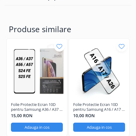
Produse similare
Folie Protectie Ecran 10D
Folie Protectie Ecran 10D
pentru Samsung A36 / A37 /
pentru Samsung A16 / A17 /
A56 / A57 / S24 FE / S25 FE
A26 Fara Ambalaj
15,00 RON
10,00 RON
Adauga in cos
Adauga in cos