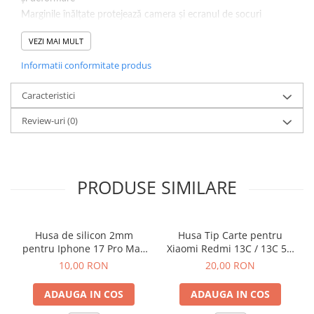
Marginile înălțate protejează camera și ecranul de socuri
Rezistență puternică la impact
VEZI MAI MULT
Culoare : Transparent.
Informatii conformitate produs
Caracteristici
Review-uri
(0)
PRODUSE SIMILARE
Husa de silicon 2mm
Husa Tip Carte pentru
pentru Iphone 17 Pro Max
Xiaomi Redmi 13C / 13C 5G
cu protectie camera
/ Poco C65 Negru
10,00 RON
20,00 RON
transparent
ADAUGA IN COS
ADAUGA IN COS