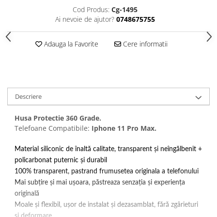
Folii protectie Ceas
Huse Slim 2MM
Cod Produs:
Cg-1495
Ai nevoie de ajutor?
0748675755
Folii Protectie Ceramic Film
Iphone
Samsung
Huawei / Honor
Adauga la Favorite
Cere informatii
Huawei / Honor
Iphone
Xiaomi
Samsung
Motorola
Folii Protectie cu Gel UV
Oppo / Realme
Iphone
Descriere
Huse tip Carte
Samsung
Huawei / Honor
Husa Protectie 360 Grade.
Iphone
Telefoane Compatibile:
Iphone 11 Pro Max.
Motorola
Material siliconic de înaltă calitate, transparent și neîngălbenit +
Oppo / Realme
policarbonat puternic și durabil
Samsung
100% transparent, pastrand frumusetea originala a telefonului
Xiaomi
Mai subțire și mai ușoara, păstreaza senzația și experiența
originală
Moale și flexibil, ușor de instalat și dezasamblat, fără zgârieturi
și deformare