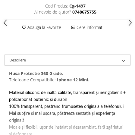
Folii protectie Ceas
Huse Slim 2MM
Cod Produs:
Cg-1497
Ai nevoie de ajutor?
0748675755
Folii Protectie Ceramic Film
Iphone
Samsung
Huawei / Honor
Adauga la Favorite
Cere informatii
Huawei / Honor
Iphone
Xiaomi
Samsung
Motorola
Folii Protectie cu Gel UV
Oppo / Realme
Iphone
Descriere
Huse tip Carte
Samsung
Huawei / Honor
Husa Protectie 360 Grade.
Iphone
Telefoane Compatibile:
Iphone 12 Mini.
Motorola
Material siliconic de înaltă calitate, transparent și neîngălbenit +
Oppo / Realme
policarbonat puternic și durabil
Samsung
100% transparent, pastrand frumusetea originala a telefonului
Xiaomi
Mai subțire și mai ușoara, păstreaza senzația și experiența
originală
Moale și flexibil, ușor de instalat și dezasamblat, fără zgârieturi
și deformare