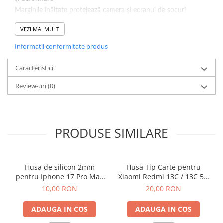
Marginile înălțate protejează camera și ecranul de socuri
Rezistență puternică la impact
VEZI MAI MULT
Culoare : Transparent.
Informatii conformitate produs
Caracteristici
Review-uri
(0)
PRODUSE SIMILARE
Husa de silicon 2mm
Husa Tip Carte pentru
pentru Iphone 17 Pro Max
Xiaomi Redmi 13C / 13C 5G
cu protectie camera
/ Poco C65 Negru
10,00 RON
20,00 RON
transparent
ADAUGA IN COS
ADAUGA IN COS