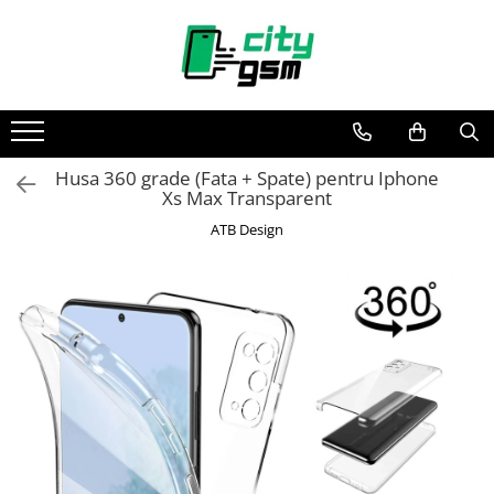
Toate Produsele
Acumulatori / Baterii
Iphone
Husa 360 grade (Fata + Spate) pentru Iphone
Seria 15
Xs Max Transparent
Seria 14
ATB Design
Seria 13
Seria 12
Seria 11
Seria X
Seria 8
Seria 7
Seria 6
Seria 5
Samsung