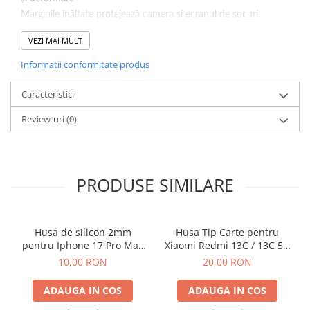
Componente Gsm
Marginile înălțate protejează camera și ecranul de socuri
Iphone
Rezistență puternică la impact
VEZI MAI MULT
Samsung
Culoare : Transparent.
Informatii conformitate produs
Huawei / Honor
Motorola
Caracteristici
Oppo / Realme
Review-uri
(0)
Xiaomi
Baterii Externe / Powerbank
Casti / Headset
PRODUSE SIMILARE
Componente Reconditionare Ecran
Sticla / Geam
Iphone
Husa de silicon 2mm
Husa Tip Carte pentru
pentru Iphone 17 Pro Max
Xiaomi Redmi 13C / 13C 5G
Samsung
cu protectie camera
/ Poco C65 Negru
10,00 RON
20,00 RON
Diverse
transparent
Folii Protectie
ADAUGA IN COS
ADAUGA IN COS
Folii Protectie 10D