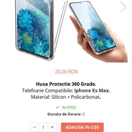
Seria A
Seria J
Seria M
Seria N
Seria S
Xiaomi
Oppo / Realme
Motorola
Huawei / Honor
20,00 RON
Nokia
Husa Protectie 360 Grade.
Ecrane / Display
Telefoane Compatibile:
Iphone Xs Max.
Iphone
Material: Silicon + Policarbonat
.
Seria 17
IN STOC
Seria 16
Durata de livrare:
2
Seria 15
Seria 14
ADAUGA IN COS