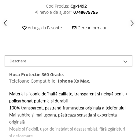
Seria 13
Cod Produs:
Cg-1492
Seria 12
Ai nevoie de ajutor?
0748675755
Seria 11
Seria X
Adauga la Favorite
Cere informatii
Seria 8
Seria 7
Seria 6
Samsung
Descriere
Xiaomi
Husa Protectie 360 Grade.
Oppo / Realme
Telefoane Compatibile:
Iphone Xs Max.
Motorola
Material siliconic de înaltă calitate, transparent și neîngălbenit +
Huawei / Honor
policarbonat puternic și durabil
Incarcatoare
100% transparent, pastrand frumusetea originala a telefonului
Incarcatoare Retea
Mai subțire și mai ușoara, păstreaza senzația și experiența
Incarcatoare Auto
originală
Moale și flexibil, ușor de instalat și dezasamblat, fără zgârieturi
Cabluri de date / Audio
și deformare