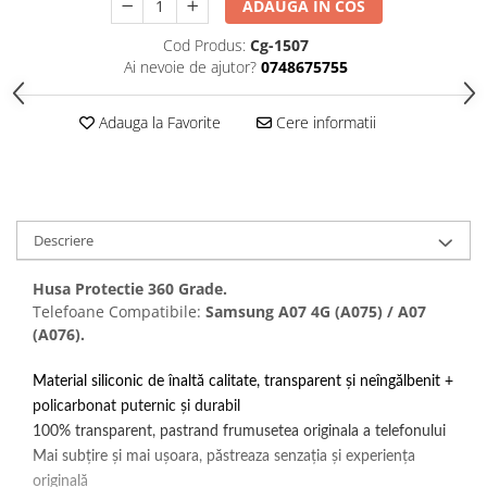
ADAUGA IN COS
Folii protectie Ceas
Huse Slim 2MM
Cod Produs:
Cg-1507
Folii Protectie Ceramic Film
Iphone
Ai nevoie de ajutor?
0748675755
Samsung
Huawei / Honor
Huawei / Honor
Iphone
Adauga la Favorite
Cere informatii
Xiaomi
Samsung
Motorola
Folii Protectie cu Gel UV
Oppo / Realme
Iphone
Huse tip Carte
Samsung
Descriere
Huawei / Honor
Iphone
Husa Protectie 360 Grade.
Motorola
Telefoane Compatibile:
Samsung A07 4G (A075) / A07
(A076).
Oppo / Realme
Samsung
Material siliconic de înaltă calitate, transparent și neîngălbenit +
Xiaomi
policarbonat puternic și durabil
100% transparent, pastrand frumusetea originala a telefonului
Mai subțire și mai ușoara, păstreaza senzația și experiența
originală