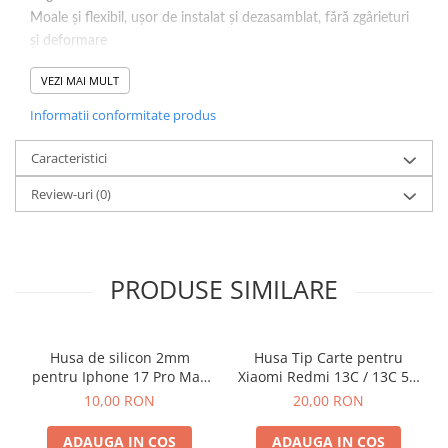
Moale și flexibil, ușor de instalat și dezasamblat, fără zgârieturi
și deformare
Marginile înălțate protejează camera și ecranul de socuri
VEZI MAI MULT
Rezistență puternică la impact
Culoare : Transparent.
Informatii conformitate produs
Caracteristici
Review-uri
(0)
PRODUSE SIMILARE
Husa de silicon 2mm
Husa Tip Carte pentru
pentru Iphone 17 Pro Max
Xiaomi Redmi 13C / 13C 5G
cu protectie camera
/ Poco C65 Negru
10,00 RON
20,00 RON
transparent
ADAUGA IN COS
ADAUGA IN COS