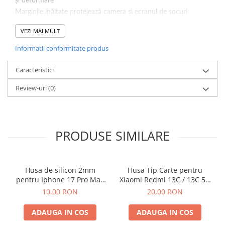
și deformare
Marginile înălțate protejează camera și ecranul de socuri
Rezistență puternică la impact
VEZI MAI MULT
Culoare : Transparent.
Informatii conformitate produs
Caracteristici
Review-uri
(0)
PRODUSE SIMILARE
Husa de silicon 2mm
Husa Tip Carte pentru
pentru Iphone 17 Pro Max
Xiaomi Redmi 13C / 13C 5G
cu protectie camera
/ Poco C65 Negru
10,00 RON
20,00 RON
transparent
ADAUGA IN COS
ADAUGA IN COS