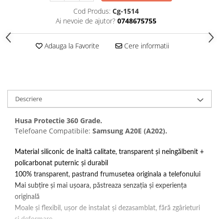
Folii protectie Ceas
Huse Slim 2MM
Cod Produs:
Cg-1514
Ai nevoie de ajutor?
0748675755
Folii Protectie Ceramic Film
Iphone
Samsung
Huawei / Honor
Adauga la Favorite
Cere informatii
Huawei / Honor
Iphone
Xiaomi
Samsung
Motorola
Folii Protectie cu Gel UV
Oppo / Realme
Iphone
Descriere
Huse tip Carte
Samsung
Huawei / Honor
Husa Protectie 360 Grade.
Iphone
Telefoane Compatibile:
Samsung A20E (A202).
Motorola
Oppo / Realme
Material siliconic de înaltă calitate, transparent și neîngălbenit +
policarbonat puternic și durabil
Samsung
100% transparent, pastrand frumusetea originala a telefonului
Xiaomi
Mai subțire și mai ușoara, păstreaza senzația și experiența
originală
Moale și flexibil, ușor de instalat și dezasamblat, fără zgârieturi