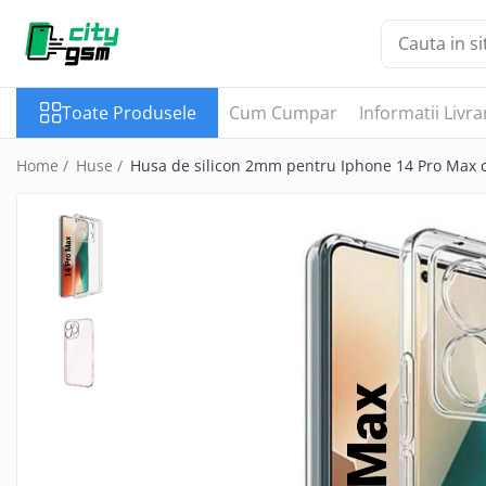
Toate Produsele
Toate Produsele
Cum Cumpar
Informatii Livra
Acumulatori / Baterii
Iphone
Home /
Huse /
Husa de silicon 2mm pentru Iphone 14 Pro Max c
Seria 15
Seria 14
Seria 13
Seria 12
Seria 11
Seria X
Seria 8
Seria 7
Seria 6
Seria 5
Samsung