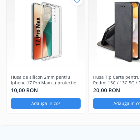
Componente Gsm
Iphone
Samsung
Huawei / Honor
Motorola
Oppo / Realme
Xiaomi
Baterii Externe / Powerbank
Casti / Headset
Husa de silicon 2mm pentru
Husa Tip Carte pentru
Iphone 17 Pro Max cu protectie
Redmi 13C / 13C 5G / 
Componente Reconditionare Ecran
camera transparent
Negru
10,00 RON
20,00 RON
Sticla / Geam
Iphone
Adauga in cos
Adauga in c
Samsung
Diverse
Folii Protectie
Folii Protectie 10D