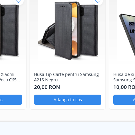
 Xiaomi
Husa Tip Carte pentru Samsung
Husa de si
Poco C65
A21S Negru
Samsung S
20,00 RON
10,00 R
os
Adauga in cos
A