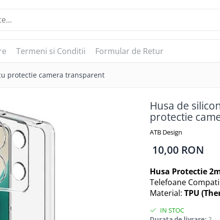
re
Termeni si Conditii
Formular de Retur
u protectie camera transparent
Husa de silic
protectie cam
ATB Design
10,00 RON
Husa Protectie 
Telefoane Compati
Material:
TPU (The
IN STOC
Durata de livrare:
2