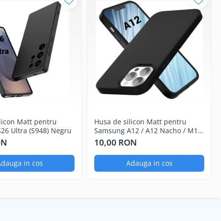
licon Matt pentru
Husa de silicon Matt pentru
26 Ultra (S948) Negru
Samsung A12 / A12 Nacho / M12
Negru
ON
10,00 RON
dauga in cos
Adauga in cos