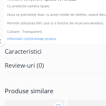
Seria 13
Cu protectie camera Spate.
Seria 12
Seria 11
Husa se potriveste doar cu acest model de telefon, avand decu
Seria X
Permite utilizarea NFC-ului si a functie de incarcare wireless.
Seria 8
Culoare : Transparent.
Seria 7
Seria 6
Informatii conformitate produs
Samsung
Caracteristici
Xiaomi
Oppo / Realme
Review-uri
(0)
Motorola
Huawei / Honor
Incarcatoare
Incarcatoare Retea
Produse similare
Incarcatoare Auto
Cabluri de date / Audio