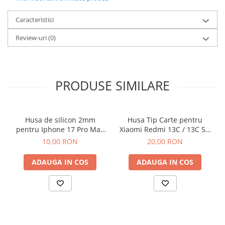
Componente Gsm
Iphone
Caracteristici
Samsung
Review-uri
(0)
Huawei / Honor
Motorola
Oppo / Realme
PRODUSE SIMILARE
Xiaomi
Baterii Externe / Powerbank
Husa de silicon 2mm
Husa Tip Carte pentru
Casti / Headset
pentru Iphone 17 Pro Max
Xiaomi Redmi 13C / 13C 5G
Componente Reconditionare Ecran
cu protectie camera
/ Poco C65 Negru
10,00 RON
20,00 RON
transparent
Sticla / Geam
ADAUGA IN COS
ADAUGA IN COS
Iphone
Samsung
Diverse
Folii Protectie
Folii Protectie 10D