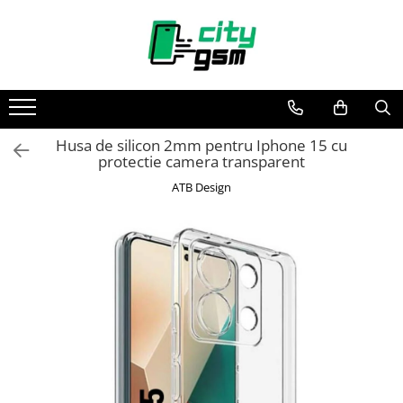
Toate Produsele
Acumulatori / Baterii
Iphone
Husa de silicon 2mm pentru Iphone 15 cu
Seria 15
protectie camera transparent
Seria 14
ATB Design
Seria 13
Seria 12
Seria 11
Seria X
Seria 8
Seria 7
Seria 6
Seria 5
Samsung