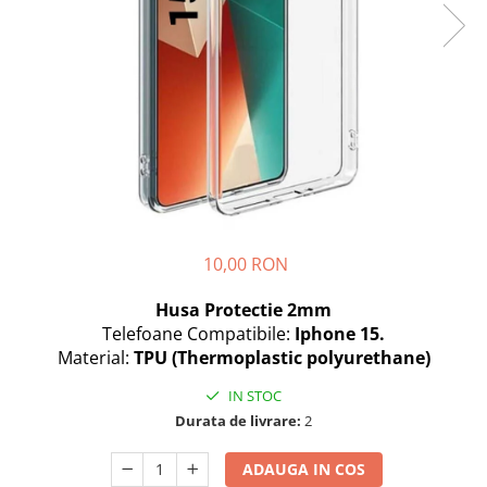
Seria A
Seria J
Seria M
Seria N
Seria S
Xiaomi
Oppo / Realme
Motorola
Huawei / Honor
10,00 RON
Nokia
Husa Protectie 2mm
Ecrane / Display
Telefoane Compatibile:
Iphone 15.
Iphone
Material:
TPU (Thermoplastic polyurethane)
Seria 17
IN STOC
Seria 16
Durata de livrare:
2
Seria 15
Seria 14
ADAUGA IN COS