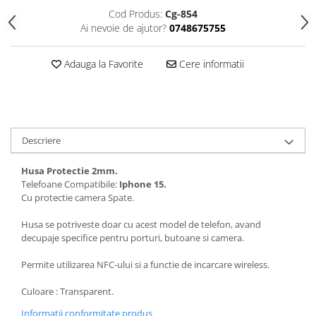
Seria 13
Cod Produs:
Cg-854
Seria 12
Ai nevoie de ajutor?
0748675755
Seria 11
Seria X
Adauga la Favorite
Cere informatii
Seria 8
Seria 7
Seria 6
Samsung
Descriere
Xiaomi
Husa Protectie 2mm.
Oppo / Realme
Telefoane Compatibile:
Iphone 15.
Motorola
Cu protectie camera Spate.
Huawei / Honor
Husa se potriveste doar cu acest model de telefon, avand
decupaje specifice pentru porturi, butoane si camera.
Incarcatoare
Incarcatoare Retea
Permite utilizarea NFC-ului si a functie de incarcare wireless.
Incarcatoare Auto
Culoare : Transparent.
Cabluri de date / Audio
Informatii conformitate produs