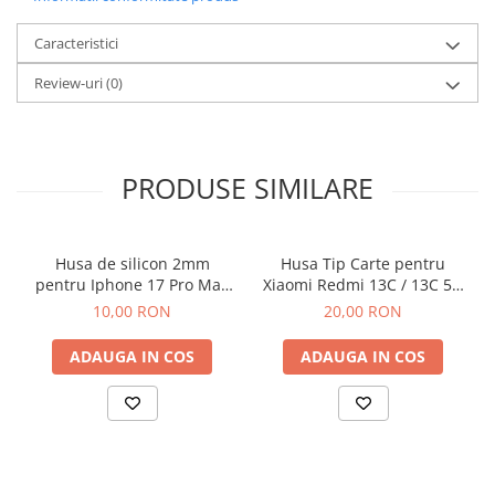
Componente Gsm
Iphone
Caracteristici
Samsung
Review-uri
(0)
Huawei / Honor
Motorola
Oppo / Realme
PRODUSE SIMILARE
Xiaomi
Baterii Externe / Powerbank
Husa de silicon 2mm
Husa Tip Carte pentru
Casti / Headset
pentru Iphone 17 Pro Max
Xiaomi Redmi 13C / 13C 5G
Componente Reconditionare Ecran
cu protectie camera
/ Poco C65 Negru
10,00 RON
20,00 RON
transparent
Sticla / Geam
ADAUGA IN COS
ADAUGA IN COS
Iphone
Samsung
Diverse
Folii Protectie
Folii Protectie 10D