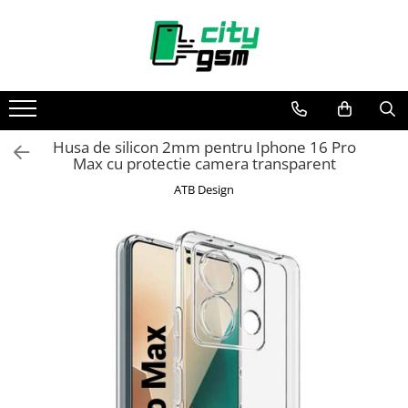
Toate Produsele
Acumulatori / Baterii
Iphone
Husa de silicon 2mm pentru Iphone 16 Pro
Seria 15
Max cu protectie camera transparent
Seria 14
ATB Design
Seria 13
Seria 12
Seria 11
Seria X
Seria 8
Seria 7
Seria 6
Seria 5
Samsung