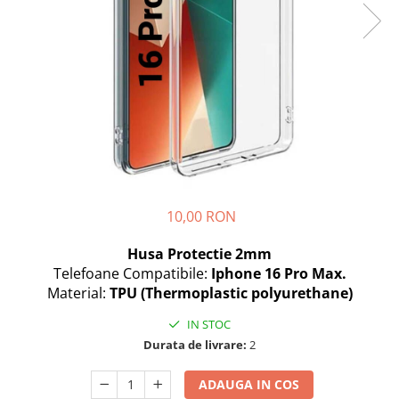
Seria A
Seria J
Seria M
Seria N
Seria S
Xiaomi
Oppo / Realme
Motorola
Huawei / Honor
10,00 RON
Nokia
Husa Protectie 2mm
Ecrane / Display
Telefoane Compatibile:
Iphone 16 Pro Max.
Iphone
Material:
TPU (Thermoplastic polyurethane)
Seria 17
IN STOC
Seria 16
Durata de livrare:
2
Seria 15
Seria 14
ADAUGA IN COS