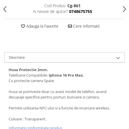
Seria 13
Cod Produs:
Cg-861
Seria 12
Ai nevoie de ajutor?
0748675755
Seria 11
Seria X
Adauga la Favorite
Cere informatii
Seria 8
Seria 7
Seria 6
Samsung
Descriere
Xiaomi
Husa Protectie 2mm.
Oppo / Realme
Telefoane Compatibile:
Iphone 16 Pro Max.
Motorola
Cu protectie camera Spate.
Huawei / Honor
Husa se potriveste doar cu acest model de telefon, avand
decupaje specifice pentru porturi, butoane si camera.
Incarcatoare
Incarcatoare Retea
Permite utilizarea NFC-ului si a functie de incarcare wireless.
Incarcatoare Auto
Culoare : Transparent.
Cabluri de date / Audio
Informatii conformitate produs