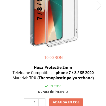
Seria A
Seria J
Seria M
Seria N
Seria S
Xiaomi
Oppo / Realme
Motorola
Huawei / Honor
10,00 RON
Nokia
Husa Protectie 2mm
Ecrane / Display
Telefoane Compatibile:
Iphone 7 / 8 / SE 2020
Iphone
Material:
TPU (Thermoplastic polyurethane)
Seria 17
IN STOC
Seria 16
Durata de livrare:
2
Seria 15
Seria 14
ADAUGA IN COS