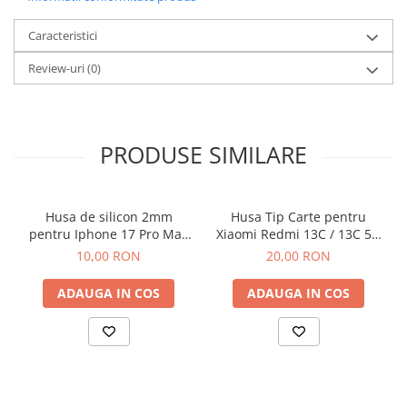
Componente Gsm
Iphone
Caracteristici
Samsung
Review-uri
(0)
Huawei / Honor
Motorola
Oppo / Realme
PRODUSE SIMILARE
Xiaomi
Baterii Externe / Powerbank
Husa de silicon 2mm
Husa Tip Carte pentru
Casti / Headset
pentru Iphone 17 Pro Max
Xiaomi Redmi 13C / 13C 5G
Componente Reconditionare Ecran
cu protectie camera
/ Poco C65 Negru
10,00 RON
20,00 RON
transparent
Sticla / Geam
ADAUGA IN COS
ADAUGA IN COS
Iphone
Samsung
Diverse
Folii Protectie
Folii Protectie 10D