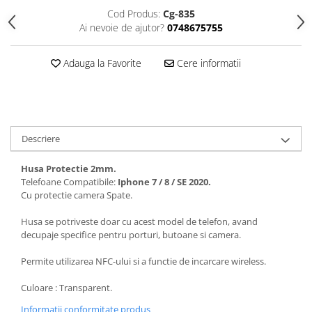
Seria 13
Cod Produs:
Cg-835
Seria 12
Ai nevoie de ajutor?
0748675755
Seria 11
Seria X
Adauga la Favorite
Cere informatii
Seria 8
Seria 7
Seria 6
Samsung
Descriere
Xiaomi
Husa Protectie 2mm.
Oppo / Realme
Telefoane Compatibile:
Iphone 7 / 8 / SE 2020.
Motorola
Cu protectie camera Spate.
Huawei / Honor
Husa se potriveste doar cu acest model de telefon, avand
decupaje specifice pentru porturi, butoane si camera.
Incarcatoare
Incarcatoare Retea
Permite utilizarea NFC-ului si a functie de incarcare wireless.
Incarcatoare Auto
Culoare : Transparent.
Cabluri de date / Audio
Informatii conformitate produs