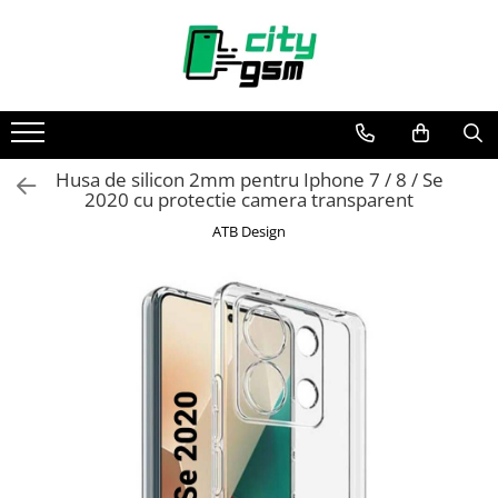
Toate Produsele
Acumulatori / Baterii
Iphone
Husa de silicon 2mm pentru Iphone 7 / 8 / Se
Seria 15
2020 cu protectie camera transparent
Seria 14
ATB Design
Seria 13
Seria 12
Seria 11
Seria X
Seria 8
Seria 7
Seria 6
Seria 5
Samsung