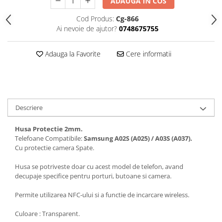
ADAUGA IN COS
Folii protectie Ceas
Huse Slim 2MM
Cod Produs:
Cg-866
Folii Protectie Ceramic Film
Iphone
Ai nevoie de ajutor?
0748675755
Samsung
Huawei / Honor
Huawei / Honor
Iphone
Adauga la Favorite
Cere informatii
Xiaomi
Samsung
Motorola
Folii Protectie cu Gel UV
Oppo / Realme
Iphone
Huse tip Carte
Samsung
Descriere
Huawei / Honor
Iphone
Husa Protectie 2mm.
Telefoane Compatibile:
Samsung A02S (A025) / A03S (A037).
Motorola
Cu protectie camera Spate.
Oppo / Realme
Husa se potriveste doar cu acest model de telefon, avand
Samsung
decupaje specifice pentru porturi, butoane si camera.
Xiaomi
Permite utilizarea NFC-ului si a functie de incarcare wireless.
Culoare : Transparent.