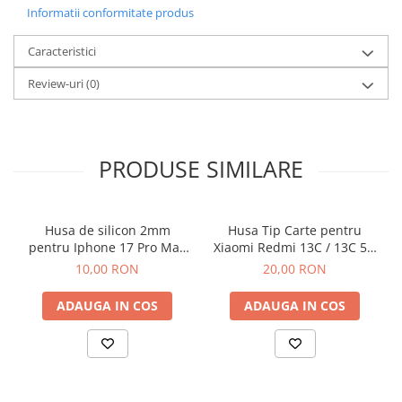
Informatii conformitate produs
Caracteristici
Review-uri
(0)
PRODUSE SIMILARE
Husa de silicon 2mm
Husa Tip Carte pentru
pentru Iphone 17 Pro Max
Xiaomi Redmi 13C / 13C 5G
cu protectie camera
/ Poco C65 Negru
10,00 RON
20,00 RON
transparent
ADAUGA IN COS
ADAUGA IN COS