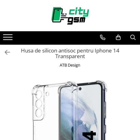
Toate Produsele
Acumulatori / Baterii
Iphone
Husa de silicon antisoc pentru Iphone 14
Seria 15
Transparent
Seria 14
ATB Design
Seria 13
Seria 12
Seria 11
Seria X
Seria 8
Seria 7
Seria 6
Seria 5
Samsung