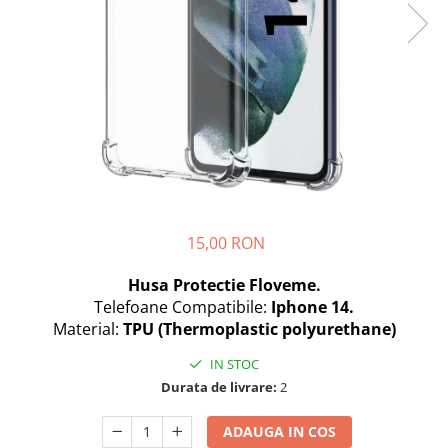
Seria A
Seria J
Seria M
Seria N
Seria S
Xiaomi
Oppo / Realme
Motorola
Huawei / Honor
15,00 RON
Nokia
Husa Protectie Floveme.
Ecrane / Display
Telefoane Compatibile:
Iphone 14.
Iphone
Material:
TPU (Thermoplastic polyurethane)
Seria 17
IN STOC
Seria 16
Durata de livrare:
2
Seria 15
Seria 14
ADAUGA IN COS