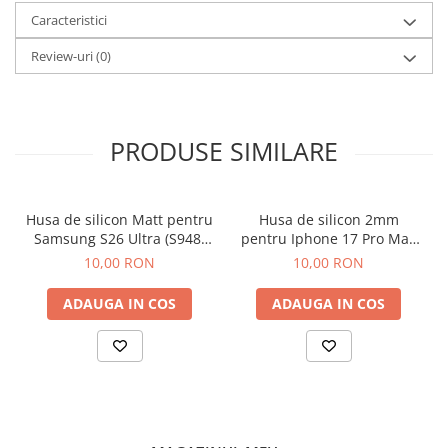
Componente Gsm
Caracteristici
Iphone
Review-uri
(0)
Samsung
Huawei / Honor
Motorola
PRODUSE SIMILARE
Oppo / Realme
Xiaomi
Husa de silicon Matt pentru
Husa de silicon 2mm
Baterii Externe / Powerbank
Samsung S26 Ultra (S948)
pentru Iphone 17 Pro Max
Casti / Headset
Negru
cu protectie camera
10,00 RON
10,00 RON
Componente Reconditionare Ecran
transparent
Sticla / Geam
ADAUGA IN COS
ADAUGA IN COS
Iphone
Samsung
Diverse
Folii Protectie
Folii Protectie 10D