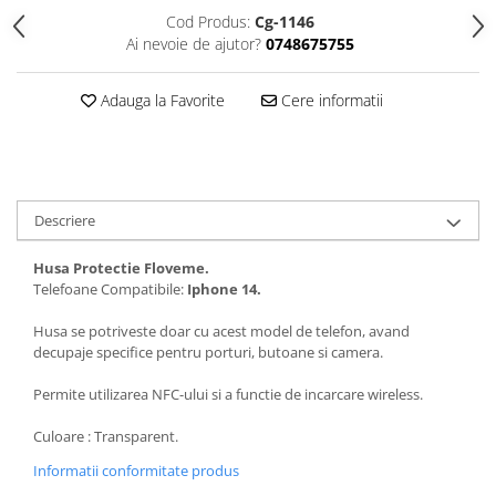
Seria 13
Cod Produs:
Cg-1146
Seria 12
Ai nevoie de ajutor?
0748675755
Seria 11
Seria X
Adauga la Favorite
Cere informatii
Seria 8
Seria 7
Seria 6
Samsung
Descriere
Xiaomi
Husa Protectie Floveme.
Oppo / Realme
Telefoane Compatibile:
Iphone 14.
Motorola
Husa se potriveste doar cu acest model de telefon, avand
Huawei / Honor
decupaje specifice pentru porturi, butoane si camera.
Incarcatoare
Permite utilizarea NFC-ului si a functie de incarcare wireless.
Incarcatoare Retea
Culoare : Transparent.
Incarcatoare Auto
Informatii conformitate produs
Cabluri de date / Audio