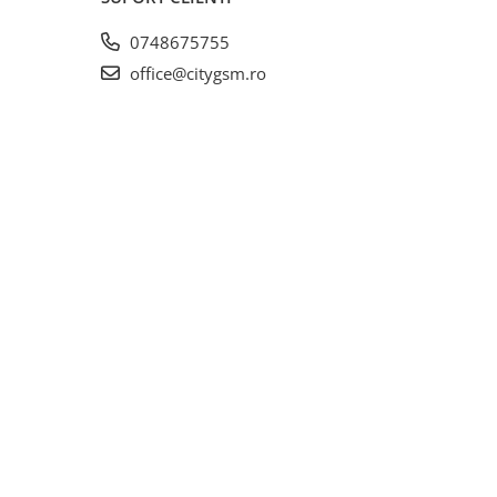
0748675755
office@citygsm.ro