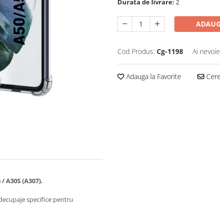
Durata de livrare:
2
ADAUG
Cod Produs:
Cg-1198
Ai nevoie
Adauga la Favorite
Cere 
 / A30S (A307).
decupaje specifice pentru