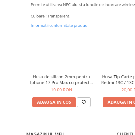
Seria 13
Permite utilizarea NFC-ului si a functie de incarcare wireles
Seria 12
Culoare : Transparent.
Seria 11
Seria X
Informatii conformitate produs
Seria 8
Seria 7
Seria 6
Samsung
Xiaomi
Oppo / Realme
Husa de silicon 2mm pentru
Husa Tip Carte 
Iphone 17 Pro Max cu protectie
Redmi 13C / 13C
Motorola
camera transparent
Neg
10,00 RON
20,00
Huawei / Honor
ADAUGA IN COS
ADAUGA IN 
Incarcatoare
Incarcatoare Retea
Incarcatoare Auto
Cabluri de date / Audio
MAGAZINUL MEU
CLIENTI