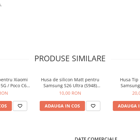
s.
PRODUSE SIMILARE
pentru Xiaomi
Husa de silicon Matt pentru
Husa Tip 
 5G / Poco C65
Samsung S26 Ultra (S948)
Samsung
ru
Negru
 RON
10,00 RON
20,
COS
ADAUGA IN COS
ADAUGA I
DATE COMERCIALE