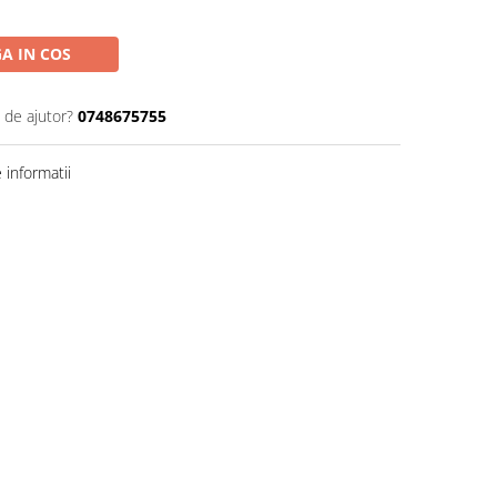
A IN COS
 de ajutor?
0748675755
informatii