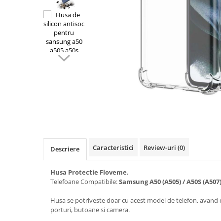
Seria A
Seria J
Seria M
Seria N
Seria S
Xiaomi
Oppo / Realme
Motorola
Huawei / Honor
Nokia
Ecrane / Display
Caracteristici
Review-uri
(0)
Descriere
Iphone
Seria 17
Husa Protectie Floveme.
Telefoane Compatibile:
Samsung
A50 (A505) / A50S (A507)
Seria 16
Seria 15
Husa se potriveste doar cu acest model de telefon, avand 
porturi, butoane si camera.
Seria 14