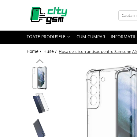
Toate Produsele
Acumulatori / Baterii
TOATE PRODUSELE
CUM CUMPAR
INFORMATII 
Iphone
Seria 15
Home /
Huse /
Husa de silicon antisoc pentru Samsung A50
Seria 14
Seria 13
Seria 12
Seria 11
Seria X
Seria 8
Seria 7
Seria 6
Seria 5
Samsung