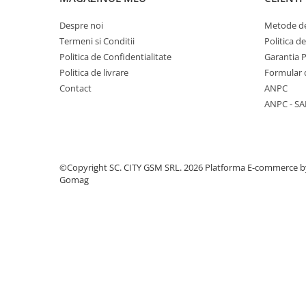
Componente Gsm
Iphone
Despre noi
Metode de
Termeni si Conditii
Politica d
Samsung
Politica de Confidentialitate
Garantia 
Huawei / Honor
Politica de livrare
Formular 
Motorola
Contact
ANPC
ANPC - SA
Oppo / Realme
Xiaomi
Baterii Externe / Powerbank
©Copyright SC. CITY GSM SRL. 2026
Platforma E-commerce b
Casti / Headset
Gomag
Componente Reconditionare Ecran
Sticla / Geam
Iphone
Samsung
Diverse
Folii Protectie
Folii Protectie 10D