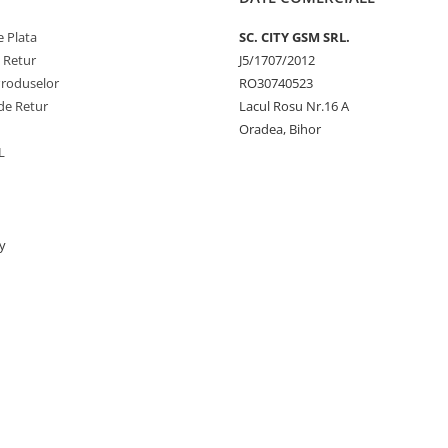
 Plata
SC. CITY GSM SRL.
e Retur
J5/1707/2012
Produselor
RO30740523
de Retur
Lacul Rosu Nr.16 A
Oradea, Bihor
L
y