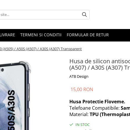
LIVRARE
TERMENI SI CONDITII
FORMULAR DE RETUR
 (A505) / A50S (A507) / A30S (A307) Transparent
Husa de silicon antis
(A507) / A30S (A307) T
ATB Design
15,00 RON
Husa Protectie Floveme.
Telefoane Compatibile:
Sams
Material:
TPU (Thermoplast
IN STOC