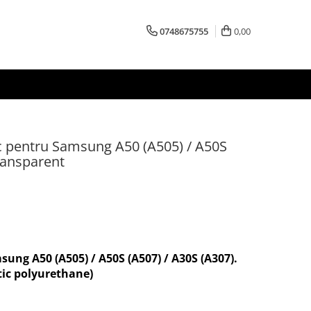
0748675755
0,00
oc pentru Samsung A50 (A505) / A50S
ransparent
ung A50 (A505) / A50S (A507) / A30S (A307).
ic polyurethane)