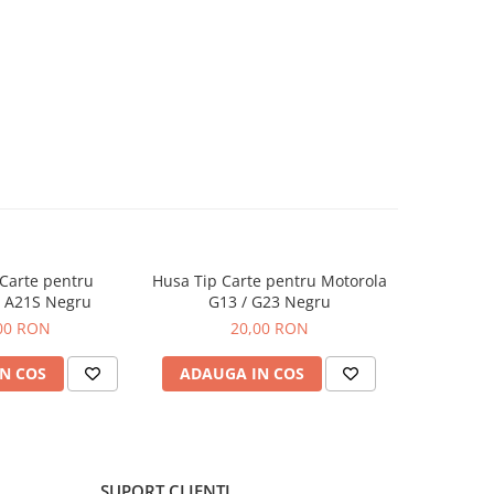
Carte pentru
Husa Tip Carte pentru Motorola
Husa de s
 A21S Negru
G13 / G23 Negru
Samsung 
00 RON
20,00 RON
N COS
ADAUGA IN COS
ADAUG
SUPORT CLIENTI