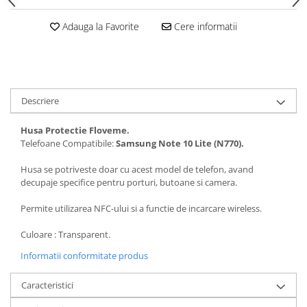
Seria 13
Seria 12
Adauga la Favorite
Cere informatii
Seria 11
Seria X
Seria 8
Seria 7
Descriere
Seria 6
Samsung
Husa Protectie Floveme.
Telefoane Compatibile:
Samsung
Note 10 Lite (N770).
Xiaomi
Husa se potriveste doar cu acest model de telefon, avand
Oppo / Realme
decupaje specifice pentru porturi, butoane si camera.
Motorola
Permite utilizarea NFC-ului si a functie de incarcare wireless.
Huawei / Honor
Incarcatoare
Culoare : Transparent.
Incarcatoare Retea
Informatii conformitate produs
Incarcatoare Auto
Caracteristici
Cabluri de date / Audio