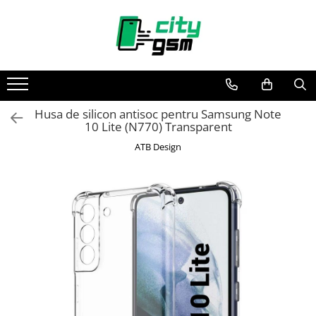
Toate Produsele
Acumulatori / Baterii
Iphone
Husa de silicon antisoc pentru Samsung Note
Seria 15
10 Lite (N770) Transparent
Seria 14
ATB Design
Seria 13
Seria 12
Seria 11
Seria X
Seria 8
Seria 7
Seria 6
Seria 5
Samsung