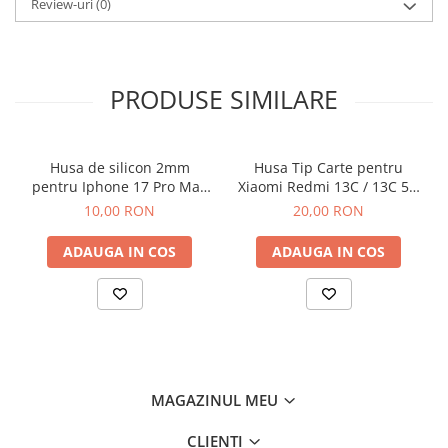
Review-uri
(0)
Componente Gsm
Iphone
Samsung
PRODUSE SIMILARE
Huawei / Honor
Motorola
Oppo / Realme
Husa de silicon 2mm
Husa Tip Carte pentru
pentru Iphone 17 Pro Max
Xiaomi Redmi 13C / 13C 5G
Xiaomi
cu protectie camera
/ Poco C65 Negru
10,00 RON
20,00 RON
Baterii Externe / Powerbank
transparent
Casti / Headset
ADAUGA IN COS
ADAUGA IN COS
Componente Reconditionare Ecran
Sticla / Geam
Iphone
Samsung
Diverse
MAGAZINUL MEU
Folii Protectie
Folii Protectie 10D
CLIENTI