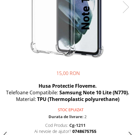
Seria A
Seria J
Seria M
Seria N
Seria S
Xiaomi
Oppo / Realme
Motorola
Huawei / Honor
15,00 RON
Nokia
Husa Protectie Floveme.
Ecrane / Display
Telefoane Compatibile:
Samsung Note 10 Lite (N770).
Iphone
Material:
TPU (Thermoplastic polyurethane)
Seria 17
STOC EPUIZAT
Seria 16
Durata de livrare:
2
Seria 15
Cod Produs:
Cg-1211
Seria 14
Ai nevoie de ajutor?
0748675755