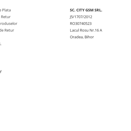
 Plata
SC. CITY GSM SRL.
e Retur
J5/1707/2012
Produselor
RO30740523
de Retur
Lacul Rosu Nr.16 A
Oradea, Bihor
L
y