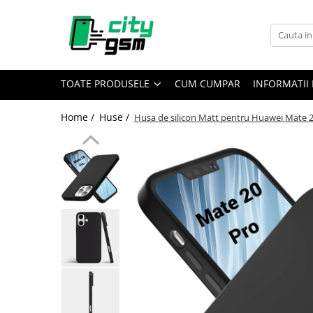
Toate Produsele
Acumulatori / Baterii
TOATE PRODUSELE
CUM CUMPAR
INFORMATII 
Iphone
Seria 15
Home /
Huse /
Husa de silicon Matt pentru Huawei Mate 
Seria 14
Seria 13
Seria 12
Seria 11
Seria X
Seria 8
Seria 7
Seria 6
Seria 5
Samsung