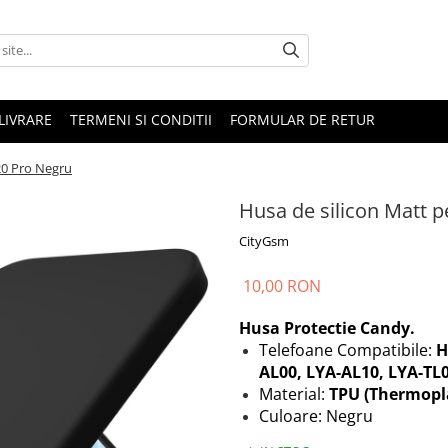
LIVRARE
TERMENI SI CONDITII
FORMULAR DE RETUR
20 Pro Negru
Husa de silicon Matt 
CityGsm
10,00 RON
Husa Protectie Candy.
Telefoane Compatibile:
H
AL00, LYA-AL10, LYA-TL0
Material:
TPU (Thermopl
Culoare: Negru