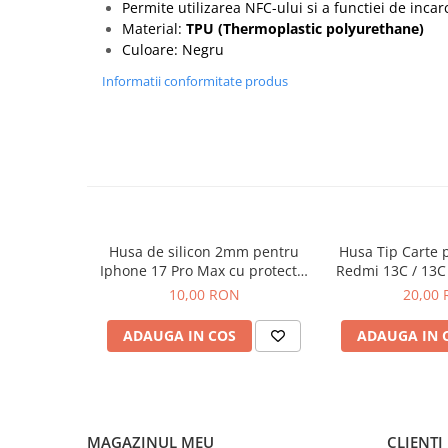
Seria 13
Permite utilizarea NFC-ului si a functiei de incar
Material:
TPU (Thermoplastic polyurethane)
Seria 12
Culoare: Negru
Seria 11
Informatii conformitate produs
Seria X
Seria 8
Seria 7
Seria 6
Samsung
Xiaomi
Oppo / Realme
Husa de silicon 2mm pentru
Husa Tip Carte 
Iphone 17 Pro Max cu protectie
Redmi 13C / 13C
Motorola
camera transparent
Neg
10,00 RON
20,00
Huawei / Honor
ADAUGA IN COS
ADAUGA IN 
Incarcatoare
Incarcatoare Retea
Incarcatoare Auto
Cabluri de date / Audio
MAGAZINUL MEU
CLIENTI