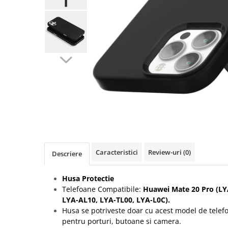
Seria A
Seria J
Seria M
Seria N
Seria S
Xiaomi
Oppo / Realme
Motorola
Huawei / Honor
Nokia
Ecrane / Display
Caracteristici
Review-uri
(0)
Descriere
Iphone
Seria 17
Husa Protectie
Telefoane Compatibile:
Huawei Mate 20 Pro (LY
Seria 16
LYA-AL10, LYA-TL00, LYA-L0C).
Seria 15
Husa se potriveste doar cu acest model de telef
Seria 14
pentru porturi, butoane si camera.