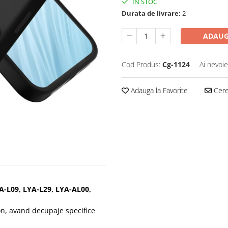
IN STOC
Durata de livrare:
2
ADAUG
Cod Produs:
Cg-1124
Ai nevoie
Adauga la Favorite
Cere 
A-L09, LYA-L29, LYA-AL00,
on, avand decupaje specifice