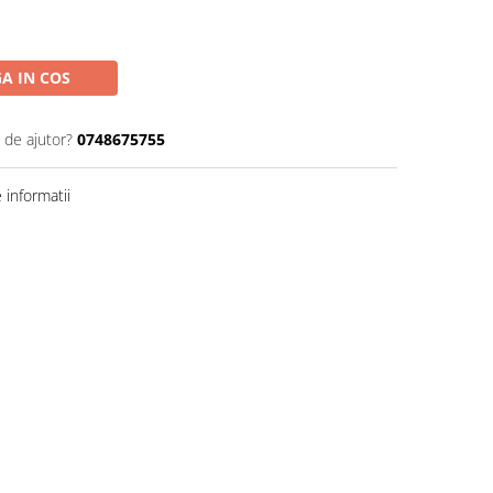
A IN COS
 de ajutor?
0748675755
informatii