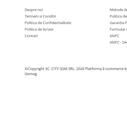
Componente Gsm
Iphone
Despre noi
Metode de
Termeni si Conditii
Politica d
Samsung
Politica de Confidentialitate
Garantia 
Huawei / Honor
Politica de livrare
Formular 
Contact
ANPC
Motorola
ANPC - SA
Oppo / Realme
Xiaomi
Baterii Externe / Powerbank
©Copyright SC. CITY GSM SRL. 2026
Platforma E-commerce b
Casti / Headset
Gomag
Componente Reconditionare Ecran
Sticla / Geam
Iphone
Samsung
Diverse
Folii Protectie
Folii Protectie 10D