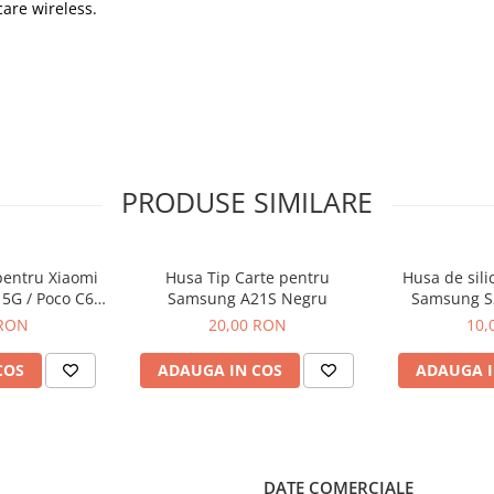
care wireless.
PRODUSE SIMILARE
pentru Xiaomi
Husa Tip Carte pentru
Husa de sili
 5G / Poco C65
Samsung A21S Negru
Samsung S2
ru
N
 RON
20,00 RON
10,
COS
ADAUGA IN COS
ADAUGA I
DATE COMERCIALE