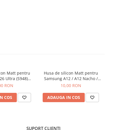
con Matt pentru
Husa de silicon Matt pentru
Husa 360 g
6 Ultra (S948)
Samsung A12 / A12 Nacho /
pentr
egru
M12 Negru
T
00 RON
10,00 RON
N COS
ADAUGA IN COS
ADAUG
SUPORT CLIENTI