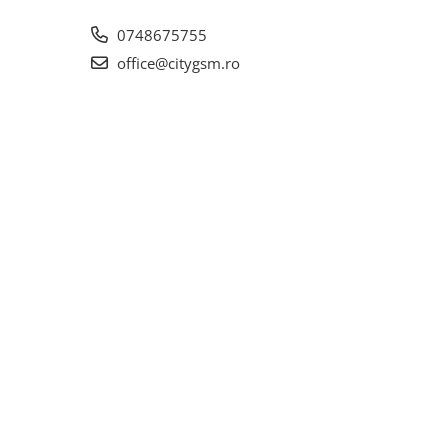
0748675755
office@citygsm.ro