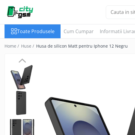
Toate Produsele
Toate Produsele
Cum Cumpar
Informatii Livra
Acumulatori / Baterii
Iphone
Home /
Huse /
Husa de silicon Matt pentru Iphone 12 Negru
Seria 15
Seria 14
Seria 13
Seria 12
Seria 11
Seria X
Seria 8
Seria 7
Seria 6
Seria 5
Samsung