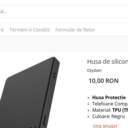
re
Termeni si Conditii
Formular de Retur
Husa de silico
CityGsm
10,00 RON
Husa Protectie
Telefoane Compa
Material:
TPU (T
Culoare: Negru
STOC EPUIZAT