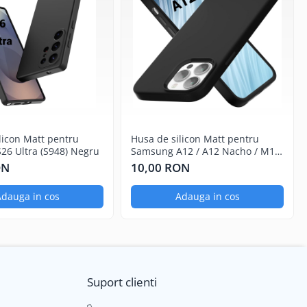
licon Matt pentru
Husa de silicon Matt pentru
26 Ultra (S948) Negru
Samsung A12 / A12 Nacho / M12
Negru
ON
10,00 RON
dauga in cos
Adauga in cos
Suport clienti