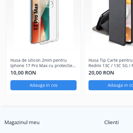
Componente Gsm
Iphone
Samsung
Huawei / Honor
Motorola
Oppo / Realme
Xiaomi
Husa de silicon 2mm pentru
Husa Tip Carte pentru
Baterii Externe / Powerbank
Iphone 17 Pro Max cu protectie
Redmi 13C / 13C 5G / 
camera transparent
Negru
10,00 RON
20,00 RON
Casti / Headset
Componente Reconditionare Ecran
Adauga in cos
Adauga in c
Sticla / Geam
Iphone
Samsung
Diverse
Folii Protectie
Magazinul meu
Clienti
Folii Protectie 10D