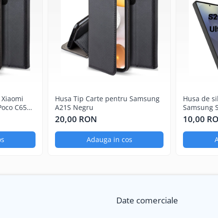
 Xiaomi
Husa Tip Carte pentru Samsung
Husa de si
Poco C65
A21S Negru
Samsung S
20,00 RON
10,00 R
os
Adauga in cos
A
Date comerciale