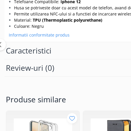
Seria 13
Telefoane Compatibile:
Iphone 12
Husa se potriveste doar cu acest model de telefon, avand d
Seria 12
Permite utilizarea NFC-ului si a functiei de incarcare wirele
Seria 11
Material:
TPU (Thermoplastic polyurethane)
Seria X
Culoare: Negru
Seria 8
Informatii conformitate produs
Seria 7
Seria 6
Caracteristici
Samsung
Xiaomi
Review-uri
(0)
Oppo / Realme
Motorola
Huawei / Honor
Produse similare
Incarcatoare
Incarcatoare Retea
Incarcatoare Auto
Cabluri de date / Audio