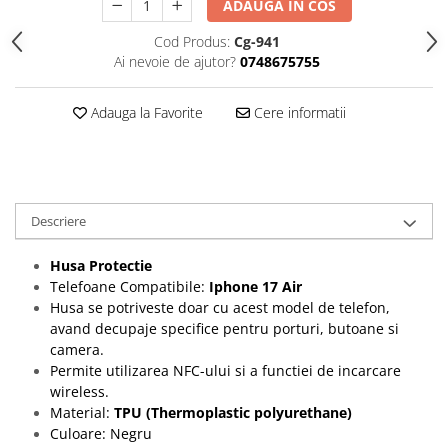
Seria 13
ADAUGA IN COS
Seria 12
Cod Produs:
Cg-941
Seria 11
Ai nevoie de ajutor?
0748675755
Seria X
Seria 8
Adauga la Favorite
Cere informatii
Seria 7
Seria 6
Samsung
Xiaomi
Descriere
Oppo / Realme
Husa Protectie
Motorola
Telefoane Compatibile:
Iphone 17 Air
Husa se potriveste doar cu acest model de telefon,
Huawei / Honor
avand decupaje specifice pentru porturi, butoane si
Incarcatoare
camera.
Incarcatoare Retea
Permite utilizarea NFC-ului si a functiei de incarcare
wireless.
Incarcatoare Auto
Material:
TPU (Thermoplastic polyurethane)
Cabluri de date / Audio
Culoare: Negru