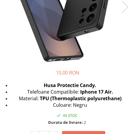
Seria A
Seria J
Seria M
Seria N
Seria S
Xiaomi
Oppo / Realme
Motorola
Huawei / Honor
10,00 RON
Nokia
Husa Protectie Candy.
Ecrane / Display
Telefoane Compatibile:
Iphone 17 Air.
Iphone
Material:
TPU (Thermoplastic polyurethane)
Seria 17
Culoare: Negru
Seria 16
IN STOC
Seria 15
Durata de livrare:
2
Seria 14