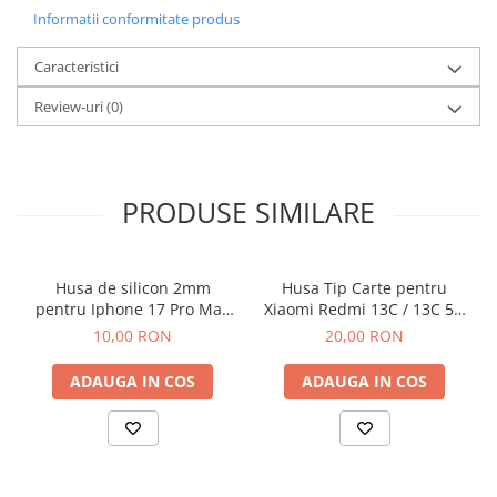
Componente Gsm
Informatii conformitate produs
Iphone
Caracteristici
Samsung
Huawei / Honor
Review-uri
(0)
Motorola
Oppo / Realme
PRODUSE SIMILARE
Xiaomi
Baterii Externe / Powerbank
Casti / Headset
Husa de silicon 2mm
Husa Tip Carte pentru
Componente Reconditionare Ecran
pentru Iphone 17 Pro Max
Xiaomi Redmi 13C / 13C 5G
cu protectie camera
/ Poco C65 Negru
Sticla / Geam
10,00 RON
20,00 RON
transparent
Iphone
ADAUGA IN COS
ADAUGA IN COS
Samsung
Diverse
Folii Protectie
Folii Protectie 10D