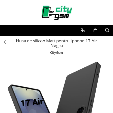
Toate Produsele
Acumulatori / Baterii
Iphone
Husa de silicon Matt pentru Iphone 17 Air
Seria 15
Negru
Seria 14
CityGsm
Seria 13
Seria 12
Seria 11
Seria X
Seria 8
Seria 7
Seria 6
Seria 5
Samsung