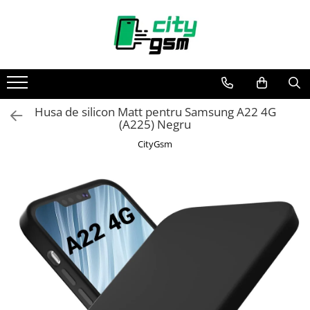
Toate Produsele
Acumulatori / Baterii
Iphone
Husa de silicon Matt pentru Samsung A22 4G
Seria 15
(A225) Negru
Seria 14
CityGsm
Seria 13
Seria 12
Seria 11
Seria X
Seria 8
Seria 7
Seria 6
Seria 5
Samsung