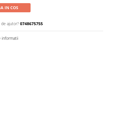
A IN COS
 de ajutor?
0748675755
informatii