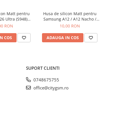
con Matt pentru
Husa de silicon Matt pentru
Husa 360 g
6 Ultra (S948)
Samsung A12 / A12 Nacho /
pentr
egru
M12 Negru
T
00 RON
10,00 RON
N COS
ADAUGA IN COS
ADAUG
SUPORT CLIENTI
0748675755
office@citygsm.ro