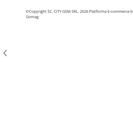
Iphone
©Copyright SC. CITY GSM SRL. 2026
Platforma E-commerce b
Samsung
Gomag
Xiaomi
Oppo / Realme
Motorola
Huawei / Honor
Folii Protectie 10D Fara Ambalaj
Iphone
Samsung
Folii Protectie Privacy
Iphone
Samsung
Folii Protectie Antistatice
Iphone
Folii Protectie 0,18 mm Fingerprint
Unlock
Honor