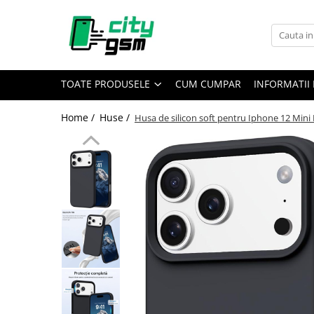
Toate Produsele
Acumulatori / Baterii
TOATE PRODUSELE
CUM CUMPAR
INFORMATII 
Iphone
Seria 15
Home /
Huse /
Husa de silicon soft pentru Iphone 12 Mini
Seria 14
Seria 13
Seria 12
Seria 11
Seria X
Seria 8
Seria 7
Seria 6
Seria 5
Samsung