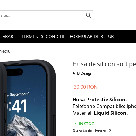
LIVRARE
TERMENI SI CONDITII
FORMULAR DE RETUR
 Negru
Husa de silicon soft p
ATB Design
30,00 RON
Husa Protectie Silicon.
Telefoane Compatibile:
Iph
Material:
Liquid Silicon.
IN STOC
Durata de livrare:
2