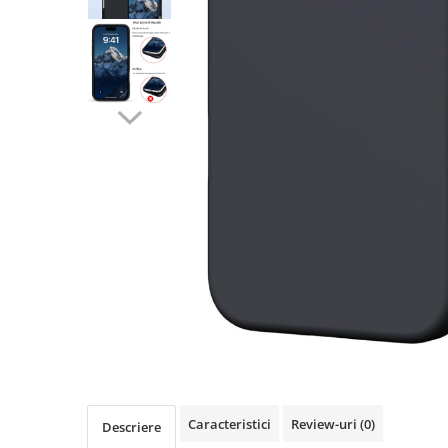
Seria A
Seria J
Seria M
Seria N
Seria S
Xiaomi
Oppo / Realme
Motorola
Huawei / Honor
Nokia
Ecrane / Display
Iphone
Seria 17
Seria 16
Seria 15
Caracteristici
Review-uri
(0)
Seria 14
Descriere