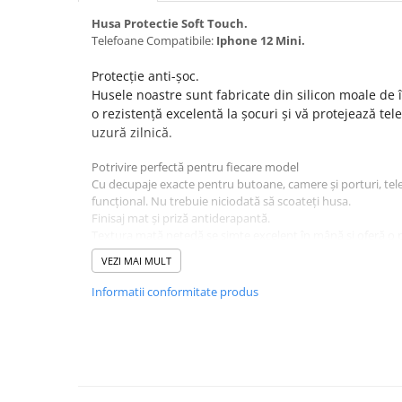
Seria 13
Husa Protectie Soft Touch.
Seria 12
Telefoane Compatibile:
Iphone 12 Mini.
Seria 11
Seria X
Protecție anti-șoc.
Husele noastre sunt fabricate din silicon moale de î
Seria 8
o rezistență excelentă la șocuri și vă protejează tele
Seria 7
uzură zilnică.
Seria 6
Potrivire perfectă pentru fiecare model
Samsung
Cu decupaje exacte pentru butoane, camere și porturi, te
Xiaomi
funcțional. Nu trebuie niciodată să scoateți husa.
Finisaj mat și priză antiderapantă.
Oppo / Realme
Textura mată netedă se simte excelent în mână și oferă o 
Motorola
șansele de căderi accidentale.
VEZI MAI MULT
Culoare : Negru.
Huawei / Honor
Informatii conformitate produs
Incarcatoare
Incarcatoare Retea
Incarcatoare Auto
Cabluri de date / Audio