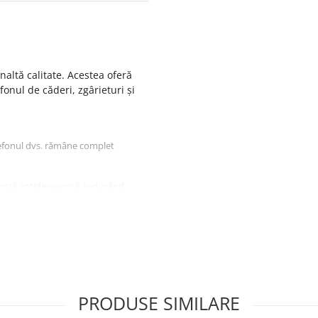
naltă calitate. Acestea oferă
fonul de căderi, zgârieturi și
lefonul dvs. rămâne complet
priză antiderapantă, reducând
PRODUSE SIMILARE