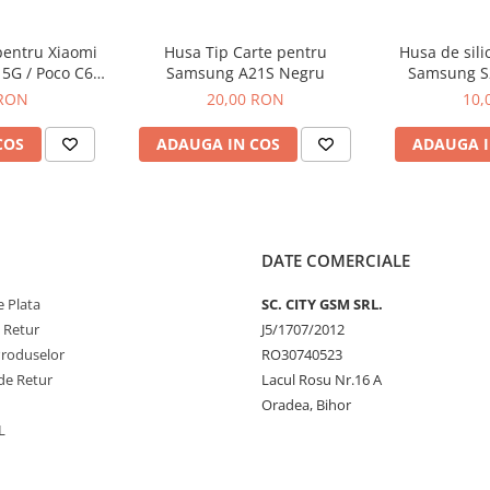
pentru Xiaomi
Husa Tip Carte pentru
Husa de sili
 5G / Poco C65
Samsung A21S Negru
Samsung S2
ru
N
 RON
20,00 RON
10,
COS
ADAUGA IN COS
ADAUGA I
DATE COMERCIALE
 Plata
SC. CITY GSM SRL.
e Retur
J5/1707/2012
Produselor
RO30740523
de Retur
Lacul Rosu Nr.16 A
Oradea, Bihor
L