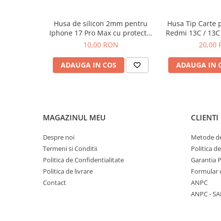
Componente Gsm
Iphone
Husa de silicon 2mm pentru
Husa Tip Carte 
Samsung
Iphone 17 Pro Max cu protectie
Redmi 13C / 13C
camera transparent
Neg
10,00 RON
20,00
Huawei / Honor
Motorola
ADAUGA IN COS
ADAUGA IN 
Oppo / Realme
Xiaomi
Baterii Externe / Powerbank
MAGAZINUL MEU
CLIENTI
Casti / Headset
Componente Reconditionare Ecran
Despre noi
Metode de
Sticla / Geam
Termeni si Conditii
Politica d
Politica de Confidentialitate
Garantia 
Iphone
Politica de livrare
Formular 
Samsung
Contact
ANPC
Diverse
ANPC - SA
Folii Protectie
Folii Protectie 10D