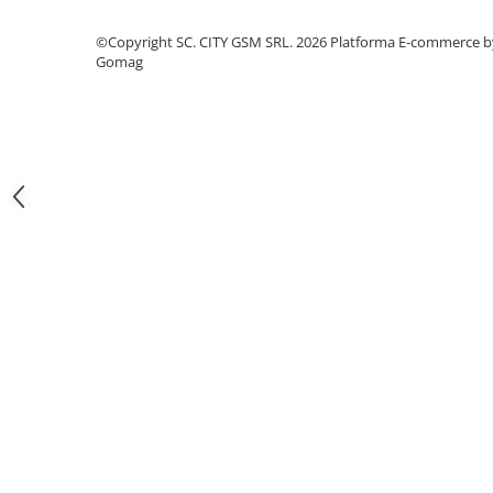
Iphone
©Copyright SC. CITY GSM SRL. 2026
Platforma E-commerce b
Samsung
Gomag
Xiaomi
Oppo / Realme
Motorola
Huawei / Honor
Folii Protectie 10D Fara Ambalaj
Iphone
Samsung
Folii Protectie Privacy
Iphone
Samsung
Folii Protectie Antistatice
Iphone
Folii Protectie 0,18 mm Fingerprint
Unlock
Honor