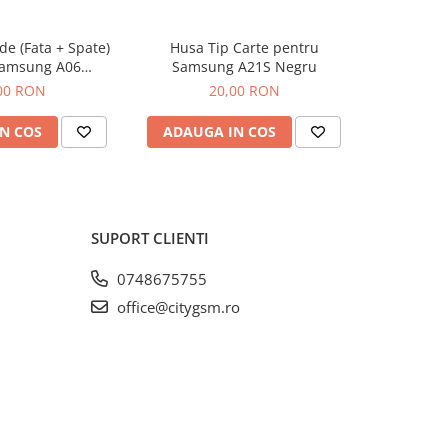
e (Fata + Spate)
Husa Tip Carte pentru
Husa de s
Samsung A06
Samsung A21S Negru
Samsung 
sparent
00 RON
20,00 RON
N COS
ADAUGA IN COS
ADAUG
SUPORT CLIENTI
0748675755
office@citygsm.ro