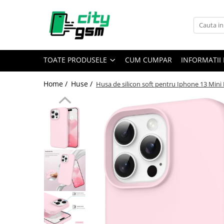
Toate Produsele
Acumulatori / Baterii
TOATE PRODUSELE
CUM CUMPAR
INFORMATII 
Iphone
Seria 15
Home /
Huse /
Husa de silicon soft pentru Iphone 13 Mini
Seria 14
Seria 13
Seria 12
Seria 11
Seria X
Seria 8
Seria 7
Seria 6
Seria 5
Samsung