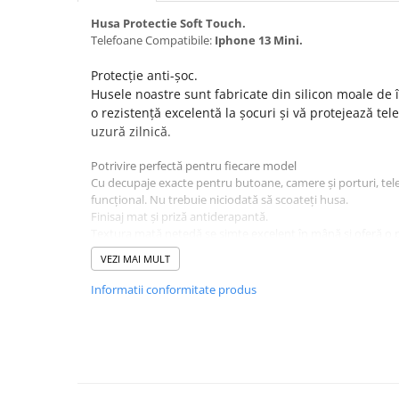
Seria 13
Husa Protectie Soft Touch.
Seria 12
Telefoane Compatibile:
Iphone 13 Mini.
Seria 11
Seria X
Protecție anti-șoc.
Husele noastre sunt fabricate din silicon moale de î
Seria 8
o rezistență excelentă la șocuri și vă protejează tele
Seria 7
uzură zilnică.
Seria 6
Potrivire perfectă pentru fiecare model
Samsung
Cu decupaje exacte pentru butoane, camere și porturi, te
Xiaomi
funcțional. Nu trebuie niciodată să scoateți husa.
Finisaj mat și priză antiderapantă.
Oppo / Realme
Textura mată netedă se simte excelent în mână și oferă o 
Motorola
șansele de căderi accidentale.
VEZI MAI MULT
Culoare : Roz.
Huawei / Honor
Informatii conformitate produs
Incarcatoare
Incarcatoare Retea
Incarcatoare Auto
Cabluri de date / Audio