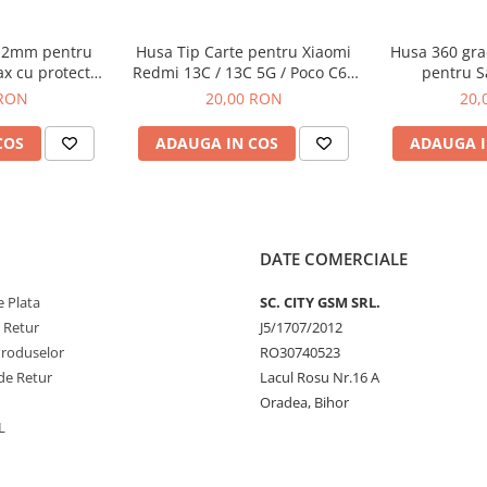
n 2mm pentru
Husa Tip Carte pentru Xiaomi
Husa 360 grad
x cu protectie
Redmi 13C / 13C 5G / Poco C65
pentru 
nsparent
Negru
Tran
 RON
20,00 RON
20,
COS
ADAUGA IN COS
ADAUGA I
DATE COMERCIALE
 Plata
SC. CITY GSM SRL.
e Retur
J5/1707/2012
Produselor
RO30740523
de Retur
Lacul Rosu Nr.16 A
Oradea, Bihor
L