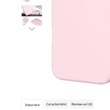
Seria A
Seria J
Seria M
Seria N
Seria S
Xiaomi
Oppo / Realme
Motorola
Huawei / Honor
Nokia
Ecrane / Display
Iphone
Seria 17
Seria 16
Seria 15
Caracteristici
Review-uri
(0)
Seria 14
Descriere