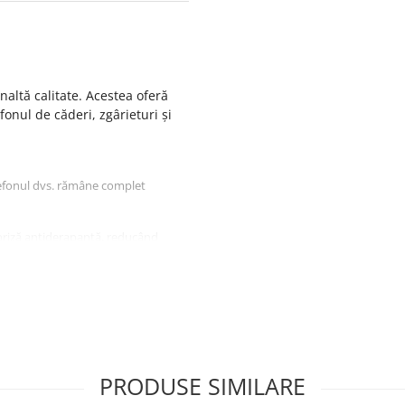
naltă calitate. Acestea oferă
fonul de căderi, zgârieturi și
lefonul dvs. rămâne complet
priză antiderapantă, reducând
PRODUSE SIMILARE