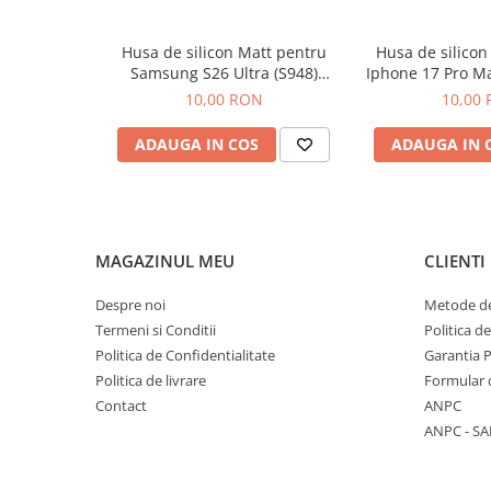
Componente Gsm
Iphone
Husa de silicon Matt pentru
Husa de silico
Samsung
Samsung S26 Ultra (S948)
Iphone 17 Pro Ma
Negru
camera tra
10,00 RON
10,00
Huawei / Honor
Motorola
ADAUGA IN COS
ADAUGA IN 
Oppo / Realme
Xiaomi
Baterii Externe / Powerbank
MAGAZINUL MEU
CLIENTI
Casti / Headset
Componente Reconditionare Ecran
Despre noi
Metode de
Sticla / Geam
Termeni si Conditii
Politica d
Politica de Confidentialitate
Garantia 
Iphone
Politica de livrare
Formular 
Samsung
Contact
ANPC
Diverse
ANPC - SA
Folii Protectie
Folii Protectie 10D