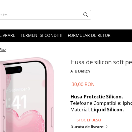
LIVRARE
TERMENI SI CONDITII
FORMULAR DE RETUR
 Roz
Husa de silicon soft p
ATB Design
30,00 RON
Husa Protectie Silicon.
Telefoane Compatibile:
Iph
Material:
Liquid Silicon.
STOC EPUIZAT
Durata de livrare:
2