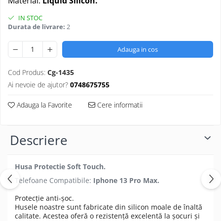
Material:
Liquid Silicon.
Folii protectie Ceas
Huse Slim 2MM
IN STOC
Folii Protectie Ceramic Film
Iphone
Durata de livrare:
2
Samsung
Huawei / Honor
Huawei / Honor
Adauga in cos
Iphone
Xiaomi
Samsung
Cod Produs:
Cg-1435
Motorola
Folii Protectie cu Gel UV
Ai nevoie de ajutor?
0748675755
Oppo / Realme
Iphone
Huse tip Carte
Adauga la Favorite
Cere informatii
Samsung
Huawei / Honor
Iphone
Descriere
Motorola
Oppo / Realme
Husa Protectie Soft Touch.
Samsung
Xiaomi
Telefoane Compatibile:
Iphone 13 Pro Max.
Protecție anti-șoc.
Husele noastre sunt fabricate din silicon moale de înaltă
calitate. Acestea oferă o rezistență excelentă la șocuri și