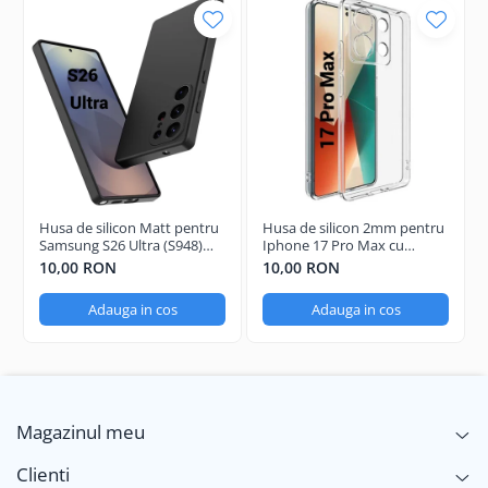
Husa de silicon Matt pentru
Husa de silicon 2mm pentru
Samsung S26 Ultra (S948)
Iphone 17 Pro Max cu
Negru
protectie camera
10,00 RON
10,00 RON
transparent
Adauga in cos
Adauga in cos
Magazinul meu
Clienti