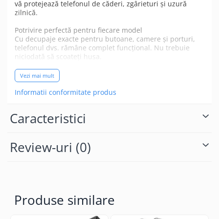
vă protejează telefonul de căderi, zgârieturi și uzură
zilnică.
Potrivire perfectă pentru fiecare model
Cu decupaje exacte pentru butoane, camere și porturi,
telefonul dvs. rămâne complet funcțional. Nu trebuie
niciodată să scoateți husa.
Finisaj mat și priză antiderapantă.
Vezi mai mult
Textura mată netedă se simte excelent în mână și oferă o
priză antiderapantă, reducând șansele de căderi
Informatii conformitate produs
accidentale.
Culoare : Roz.
Caracteristici
Review-uri
(0)
Produse similare