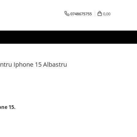
0748675755
0,00
entru Iphone 15 Albastru
one 15.