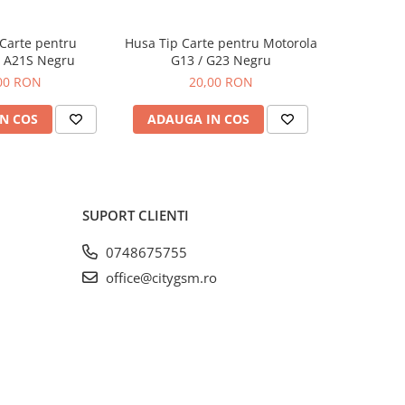
Carte pentru
Husa Tip Carte pentru Motorola
Husa de s
 A21S Negru
G13 / G23 Negru
Samsung 
00 RON
20,00 RON
N COS
ADAUGA IN COS
ADAUG
SUPORT CLIENTI
0748675755
office@citygsm.ro