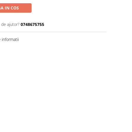
A IN COS
 de ajutor?
0748675755
informatii