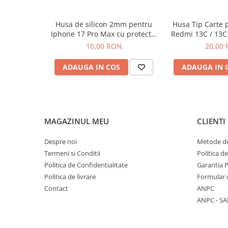
Componente Gsm
Iphone
Husa de silicon 2mm pentru
Husa Tip Carte 
Samsung
Iphone 17 Pro Max cu protectie
Redmi 13C / 13C
camera transparent
Neg
10,00 RON
20,00
Huawei / Honor
Motorola
ADAUGA IN COS
ADAUGA IN 
Oppo / Realme
Xiaomi
Baterii Externe / Powerbank
MAGAZINUL MEU
CLIENTI
Casti / Headset
Componente Reconditionare Ecran
Despre noi
Metode de
Sticla / Geam
Termeni si Conditii
Politica d
Politica de Confidentialitate
Garantia 
Iphone
Politica de livrare
Formular 
Samsung
Contact
ANPC
Diverse
ANPC - SA
Folii Protectie
Folii Protectie 10D