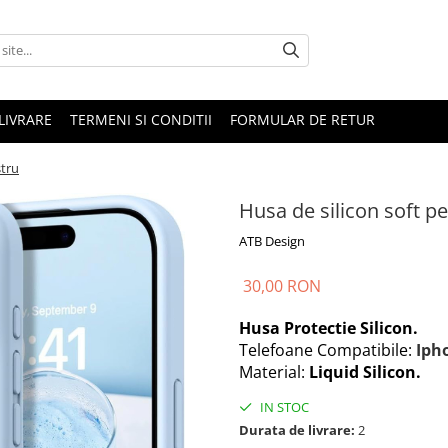
LIVRARE
TERMENI SI CONDITII
FORMULAR DE RETUR
stru
Husa de silicon soft p
ATB Design
30,00 RON
Husa Protectie Silicon.
Telefoane Compatibile:
Iph
Material:
Liquid Silicon.
IN STOC
Durata de livrare:
2