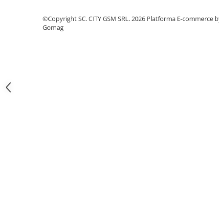
Iphone
©Copyright SC. CITY GSM SRL. 2026
Platforma E-commerce b
Samsung
Gomag
Xiaomi
Oppo / Realme
Motorola
Huawei / Honor
Folii Protectie 10D Fara Ambalaj
Iphone
Samsung
Folii Protectie Privacy
Iphone
Samsung
Folii Protectie Antistatice
Iphone
Folii Protectie 0,18 mm Fingerprint
Unlock
Honor