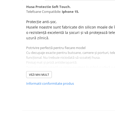
Seria 13
Husa Protectie Soft Touch.
Seria 12
Telefoane Compatibile:
Iphone 15.
Seria 11
Seria X
Protecție anti-șoc.
Husele noastre sunt fabricate din silicon moale de î
Seria 8
o rezistență excelentă la șocuri și vă protejează tele
Seria 7
uzură zilnică.
Seria 6
Potrivire perfectă pentru fiecare model
Samsung
Cu decupaje exacte pentru butoane, camere și porturi, te
Xiaomi
funcțional. Nu trebuie niciodată să scoateți husa.
Finisaj mat și priză antiderapantă.
Oppo / Realme
Textura mată netedă se simte excelent în mână și oferă o 
Motorola
șansele de căderi accidentale.
VEZI MAI MULT
Culoare : Albastru.
Huawei / Honor
Informatii conformitate produs
Incarcatoare
Incarcatoare Retea
Incarcatoare Auto
Cabluri de date / Audio