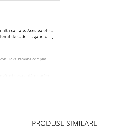
naltă calitate. Acestea oferă
fonul de căderi, zgârieturi și
lefonul dvs. rămâne complet
priză antiderapantă, reducând
PRODUSE SIMILARE