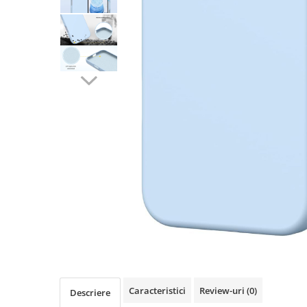
Seria A
Seria J
Seria M
Seria N
Seria S
Xiaomi
Oppo / Realme
Motorola
Huawei / Honor
Nokia
Ecrane / Display
Iphone
Seria 17
Seria 16
Seria 15
Caracteristici
Review-uri
(0)
Seria 14
Descriere