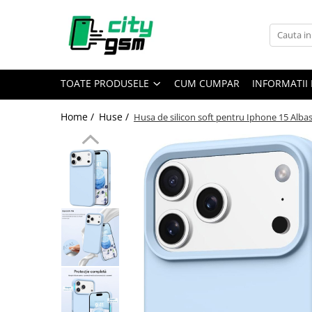
Toate Produsele
Acumulatori / Baterii
TOATE PRODUSELE
CUM CUMPAR
INFORMATII 
Iphone
Seria 15
Home /
Huse /
Husa de silicon soft pentru Iphone 15 Alba
Seria 14
Seria 13
Seria 12
Seria 11
Seria X
Seria 8
Seria 7
Seria 6
Seria 5
Samsung