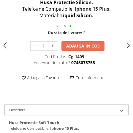
Husa Protectie Silicon.
Folii protectie Ceas
Huse Slim 2MM
Telefoane Compatibile:
Iphone 15 Plus.
Folii Protectie Ceramic Film
Iphone
Material:
Liquid Silicon.
Samsung
Huawei / Honor
IN STOC
Huawei / Honor
Iphone
Durata de livrare:
2
Xiaomi
Samsung
Motorola
ADAUGA IN COS
Folii Protectie cu Gel UV
Oppo / Realme
Iphone
Cod Produs:
Cg-1409
Huse tip Carte
Ai nevoie de ajutor?
0748675755
Samsung
Huawei / Honor
Iphone
Adauga la Favorite
Cere informatii
Motorola
Oppo / Realme
Samsung
Xiaomi
Descriere
Husa Protectie Soft Touch.
Telefoane Compatibile:
Iphone 15 Plus.