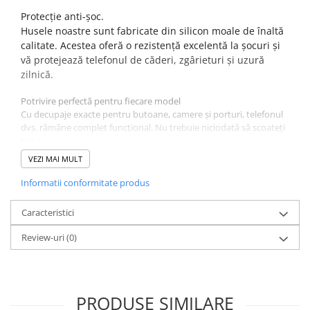
Protecție anti-șoc.
Husele noastre sunt fabricate din silicon moale de înaltă
calitate. Acestea oferă o rezistență excelentă la șocuri și
vă protejează telefonul de căderi, zgârieturi și uzură
zilnică.
Potrivire perfectă pentru fiecare model
Cu decupaje exacte pentru butoane, camere și porturi, telefonul
dvs. rămâne complet funcțional. Nu trebuie niciodată să scoateți
husa.
Finisaj mat și priză antiderapantă.
VEZI MAI MULT
Textura mată netedă se simte excelent în mână și oferă o priză
antiderapantă, reducând șansele de căderi accidentale.
Informatii conformitate produs
Culoare : Negru.
Caracteristici
Review-uri
(0)
PRODUSE SIMILARE