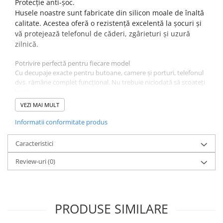
Protecție anti-șoc.
Componente Gsm
Husele noastre sunt fabricate din silicon moale de înaltă
Iphone
calitate. Acestea oferă o rezistență excelentă la șocuri și
Samsung
vă protejează telefonul de căderi, zgârieturi și uzură
zilnică.
Huawei / Honor
Potrivire perfectă pentru fiecare model
Motorola
Cu decupaje exacte pentru butoane, camere și porturi, telefonul
Oppo / Realme
dvs. rămâne complet funcțional. Nu trebuie niciodată să scoateți
husa.
Xiaomi
Finisaj mat și priză antiderapantă.
VEZI MAI MULT
Baterii Externe / Powerbank
Textura mată netedă se simte excelent în mână și oferă o priză
antiderapantă, reducând șansele de căderi accidentale.
Informatii conformitate produs
Casti / Headset
Culoare : Rosu.
Componente Reconditionare Ecran
Caracteristici
Sticla / Geam
Review-uri
(0)
Iphone
Samsung
Diverse
Folii Protectie
PRODUSE SIMILARE
Folii Protectie 10D