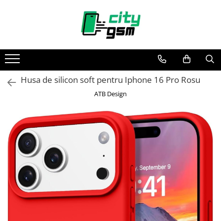
Toate Produsele
Acumulatori / Baterii
Iphone
Husa de silicon soft pentru Iphone 16 Pro Rosu
Seria 15
Seria 14
ATB Design
Seria 13
Seria 12
Seria 11
Seria X
Seria 8
Seria 7
Seria 6
Seria 5
Samsung