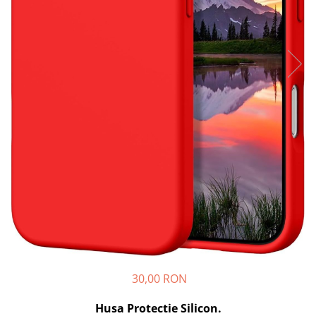
Seria A
Seria J
Seria M
Seria N
Seria S
Xiaomi
Oppo / Realme
Motorola
Huawei / Honor
Nokia
Ecrane / Display
Iphone
Seria 17
Seria 16
30,00 RON
Seria 15
Seria 14
Husa Protectie Silicon.