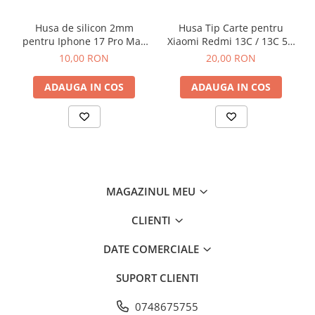
Iphone
Husa de silicon 2mm
Husa Tip Carte pentru
Samsung
pentru Iphone 17 Pro Max
Xiaomi Redmi 13C / 13C 5G
Xiaomi
cu protectie camera
/ Poco C65 Negru
10,00 RON
20,00 RON
Oppo / Realme
transparent
Motorola
ADAUGA IN COS
ADAUGA IN COS
Huawei / Honor
Folii Protectie 10D Fara Ambalaj
Iphone
Samsung
Folii Protectie Privacy
MAGAZINUL MEU
Iphone
CLIENTI
Samsung
Folii Protectie Antistatice
DATE COMERCIALE
Iphone
SUPORT CLIENTI
Folii Protectie 0,18 mm Fingerprint
Unlock
0748675755
Honor