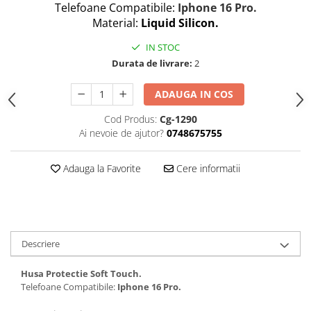
Seria 13
Telefoane Compatibile:
Iphone 16 Pro.
Material:
Liquid Silicon.
Seria 12
Seria 11
IN STOC
Seria X
Durata de livrare:
2
Seria 8
ADAUGA IN COS
Seria 7
Seria 6
Cod Produs:
Cg-1290
Samsung
Ai nevoie de ajutor?
0748675755
Xiaomi
Adauga la Favorite
Cere informatii
Oppo / Realme
Motorola
Huawei / Honor
Incarcatoare
Descriere
Incarcatoare Retea
Husa Protectie Soft Touch.
Incarcatoare Auto
Telefoane Compatibile:
Iphone 16 Pro.
Cabluri de date / Audio