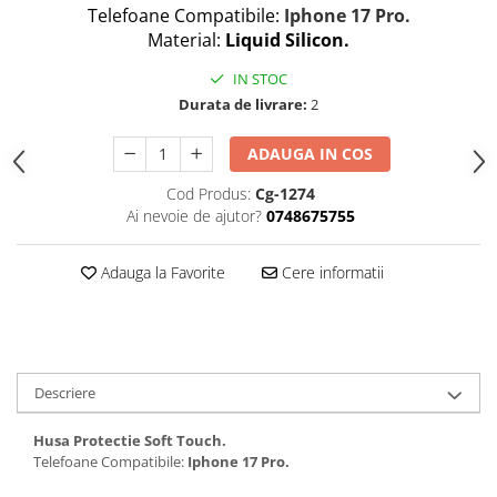
Telefoane Compatibile:
Iphone 17 Pro.
Folii protectie Ceas
Huse Slim 2MM
Material:
Liquid Silicon.
Folii Protectie Ceramic Film
Iphone
IN STOC
Samsung
Huawei / Honor
Durata de livrare:
2
Huawei / Honor
Iphone
Xiaomi
Samsung
ADAUGA IN COS
Motorola
Folii Protectie cu Gel UV
Cod Produs:
Cg-1274
Oppo / Realme
Iphone
Ai nevoie de ajutor?
0748675755
Huse tip Carte
Samsung
Huawei / Honor
Adauga la Favorite
Cere informatii
Iphone
Motorola
Oppo / Realme
Samsung
Descriere
Xiaomi
Husa Protectie Soft Touch.
Telefoane Compatibile:
Iphone 17 Pro.