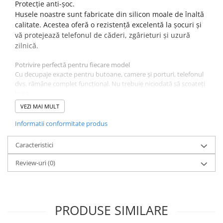
Protecție anti-șoc.
Husele noastre sunt fabricate din silicon moale de înaltă
calitate. Acestea oferă o rezistență excelentă la șocuri și
vă protejează telefonul de căderi, zgârieturi și uzură
zilnică.
Potrivire perfectă pentru fiecare model
Cu decupaje exacte pentru butoane, camere și porturi, telefonul
dvs. rămâne complet funcțional. Nu trebuie niciodată să scoateți
husa.
Finisaj mat și priză antiderapantă.
VEZI MAI MULT
Textura mată netedă se simte excelent în mână și oferă o priză
antiderapantă, reducând șansele de căderi accidentale.
Informatii conformitate produs
Culoare : Roz.
Caracteristici
Review-uri
(0)
PRODUSE SIMILARE