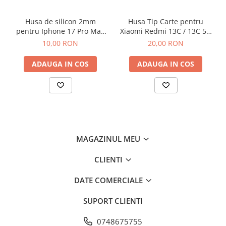
Husa de silicon 2mm
Husa Tip Carte pentru
pentru Iphone 17 Pro Max
Xiaomi Redmi 13C / 13C 5G
cu protectie camera
/ Poco C65 Negru
10,00 RON
20,00 RON
transparent
ADAUGA IN COS
ADAUGA IN COS
MAGAZINUL MEU
CLIENTI
DATE COMERCIALE
SUPORT CLIENTI
0748675755