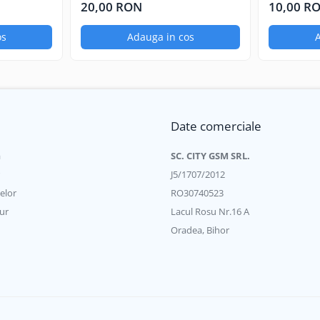
20,00 RON
10,00 R
os
Adauga in cos
A
Date comerciale
a
SC. CITY GSM SRL.
J5/1707/2012
elor
RO30740523
ur
Lacul Rosu Nr.16 A
Oradea, Bihor