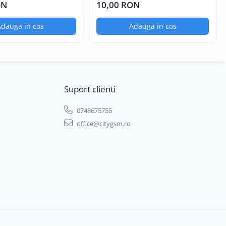
Negru
ON
10,00 RON
dauga in cos
Adauga in cos
Suport clienti
0748675755
office@citygsm.ro