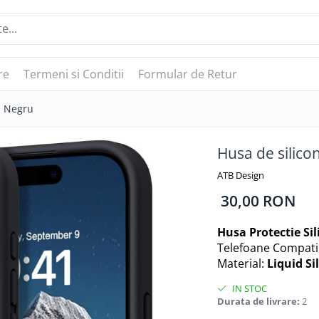
re
Termeni si Conditii
Formular de Retur
us Negru
Husa de silico
ATB Design
30,00 RON
Husa Protectie Sil
Telefoane Compati
Material:
Liquid Si
IN STOC
Durata de livrare:
2