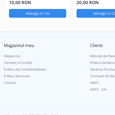
camera transparent
Negru
10,00 RON
20,00 RON
Iphone
Samsung
Adauga in cos
Adauga in c
Xiaomi
Oppo / Realme
Motorola
Huawei / Honor
Folii Protectie 10D Fara Ambalaj
Magazinul meu
Clienti
Iphone
Despre noi
Metode de Plat
Samsung
Termeni si Conditii
Politica de Retur
Folii Protectie Privacy
Politica de Confidentialitate
Garantia Produs
Iphone
Politica de livrare
Formular de Ret
Samsung
Contact
ANPC
Folii Protectie Antistatice
ANPC - SAL
Iphone
Folii Protectie 0,18 mm Fingerprint
Unlock
Honor