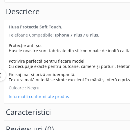
Seria 13
Descriere
Seria 12
Seria 11
Seria X
Husa Protectie Soft Touch.
Seria 8
Telefoane Compatibile:
Iphone 7 Plus / 8 Plus.
Seria 7
Protecție anti-șoc.
Seria 6
Husele noastre sunt fabricate din silicon moale de înaltă calita
Samsung
Potrivire perfectă pentru fiecare model
Xiaomi
Cu decupaje exacte pentru butoane, camere și porturi, telefon
Oppo / Realme
Finisaj mat și priză antiderapantă.
Textura mată netedă se simte excelent în mână și oferă o pri
Motorola
Culoare : Negru.
Huawei / Honor
Informatii conformitate produs
Incarcatoare
Incarcatoare Retea
Caracteristici
Incarcatoare Auto
Cabluri de date / Audio
Review-uri
(0)