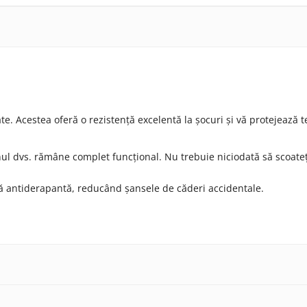
te. Acestea oferă o rezistență excelentă la șocuri și vă protejează te
ul dvs. rămâne complet funcțional. Nu trebuie niciodată să scoateț
ză antiderapantă, reducând șansele de căderi accidentale.