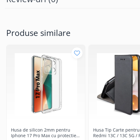
Componente Gsm
Iphone
Samsung
Huawei / Honor
Produse similare
Motorola
Oppo / Realme
Xiaomi
Baterii Externe / Powerbank
Casti / Headset
Componente Reconditionare Ecran
Sticla / Geam
Iphone
Samsung
Diverse
Folii Protectie
Husa de silicon 2mm pentru
Husa Tip Carte pentru
Folii Protectie 10D
Iphone 17 Pro Max cu protectie
Redmi 13C / 13C 5G / 