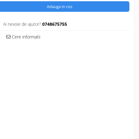
Adauga in cos
Ai nevoie de ajutor?
0748675755
Cere informatii