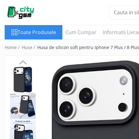
Toate Produsele
Toate Produsele
Cum Cumpar
Informatii Livra
Acumulatori / Baterii
Iphone
Home /
Huse /
Husa de silicon soft pentru Iphone 7 Plus / 8 Pl
Seria 15
Seria 14
Seria 13
Seria 12
Seria 11
Seria X
Seria 8
Seria 7
Seria 6
Seria 5
Samsung