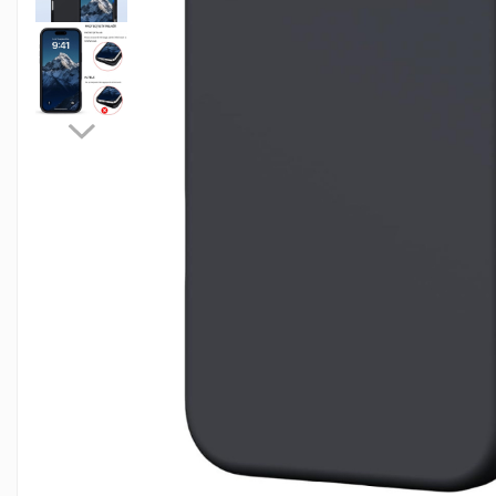
Seria A
Seria J
Seria M
Seria N
Seria S
Xiaomi
Oppo / Realme
Motorola
Huawei / Honor
Nokia
Ecrane / Display
Iphone
Seria 17
Seria 16
Seria 15
Seria 14