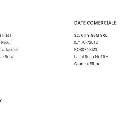
DATE COMERCIALE
 Plata
SC. CITY GSM SRL.
e Retur
J5/1707/2012
Produselor
RO30740523
de Retur
Lacul Rosu Nr.16 A
Oradea, Bihor
L
y