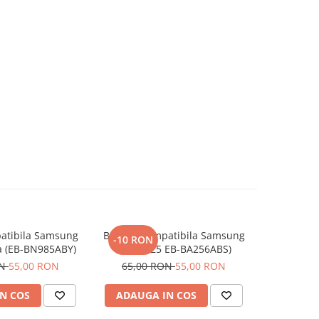
atibila Samsung
Baterie Compatibila Samsung
Baterie Co
-10 RON
-10 RO
a (EB-BN985ABY)
A55 / A25 EB-BA256ABS)
Capacitat
ON
55,00 RON
65,00 RON
55,00 RON
60,00
N COS
ADAUGA IN COS
ADAUG