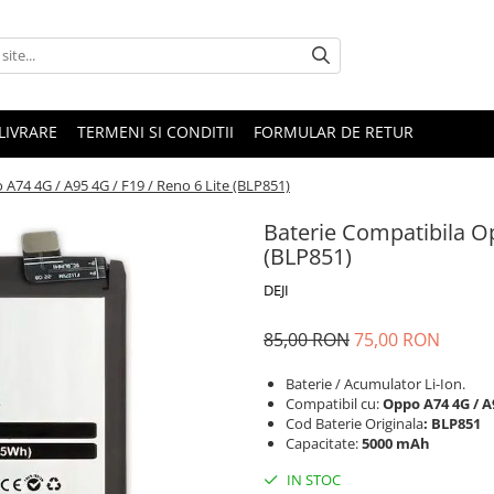
LIVRARE
TERMENI SI CONDITII
FORMULAR DE RETUR
A74 4G / A95 4G / F19 / Reno 6 Lite (BLP851)
Baterie Compatibila Op
(BLP851)
DEJI
85,00 RON
75,00 RON
Baterie / Acumulator Li-Ion.
Compatibil cu:
Oppo A74 4G /
A9
Cod Baterie Originala
: BLP851
Capacitate:
5000 mAh
IN STOC