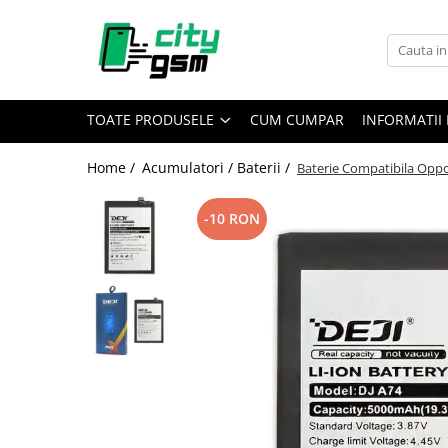
Toate Produsele
Acumulatori / Baterii
TOATE PRODUSELE
CUM CUMPAR
INFORMATII 
Iphone
Seria 15
Home /
Acumulatori / Baterii /
Baterie Compatibila Oppo 
Seria 14
Seria 13
-10 RON
Seria 12
Seria 11
Seria X
Seria 8
Seria 7
Seria 6
Seria 5
Samsung