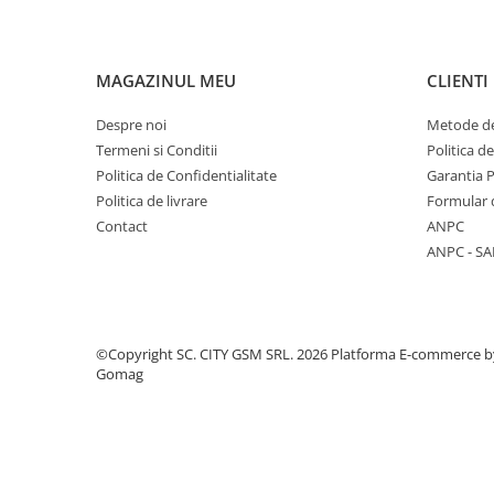
Componente Gsm
Iphone
Samsung
MAGAZINUL MEU
CLIENTI
Huawei / Honor
Despre noi
Metode de
Motorola
Termeni si Conditii
Politica d
Oppo / Realme
Politica de Confidentialitate
Garantia 
Politica de livrare
Formular 
Xiaomi
Contact
ANPC
Baterii Externe / Powerbank
ANPC - SA
Casti / Headset
Componente Reconditionare Ecran
Sticla / Geam
©Copyright SC. CITY GSM SRL. 2026
Platforma E-commerce b
Iphone
Gomag
Samsung
Diverse
Folii Protectie
Folii Protectie 10D