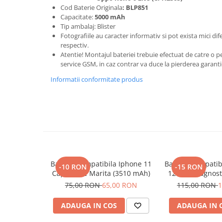
Seria 13
Cod Baterie Originala
: BLP851
Seria 12
Capacitate:
5000 mAh
Tip ambalaj: Blister
Seria 11
Fotografiile au caracter informativ si pot exista mici di
Seria X
respectiv.
Seria 8
Atentie! Montajul bateriei trebuie efectuat de catre o 
service GSM, in caz contrar va duce la pierderea garanti
Seria 7
Informatii conformitate produs
Seria 6
Samsung
Xiaomi
Oppo / Realme
Motorola
Huawei / Honor
Baterie Compatibila Iphone 11
Baterie Compatib
-10 RON
-15 RON
Incarcatoare
Capacitate Marita (3510 mAh)
12 Pro, Diagnost
Incarcatoare Retea
Marita (3
75,00 RON
65,00 RON
115,00 RON
1
Incarcatoare Auto
ADAUGA IN COS
ADAUGA IN 
Cabluri de date / Audio