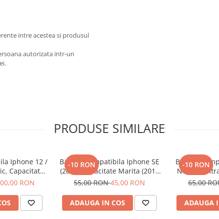
ferente intre acestea si produsul
persoana autorizata intr-un
ei.
PRODUSE SIMILARE
ila Iphone 12 /
Baterie Compatibila Iphone SE
Baterie Comp
-10 RON
-10 RON
ic, Capacitate
(2016) Capacitate Marita (2010
Note 20 Ultr
310 mAh)
mAh)
00,00 RON
55,00 RON
45,00 RON
65,00 R
COS
ADAUGA IN COS
ADAUGA I