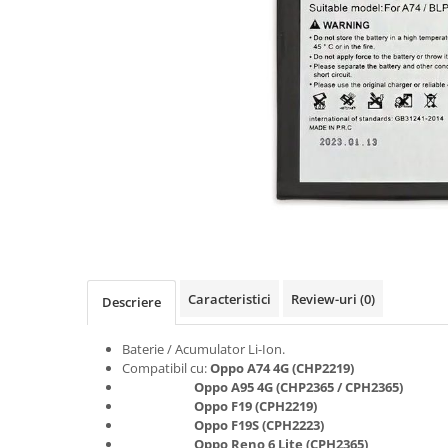
Seria A
Seria J
Seria M
Seria N
Seria S
Xiaomi
Oppo / Realme
Motorola
Huawei / Honor
Nokia
Ecrane / Display
Caracteristici
Review-uri
(0)
Descriere
Iphone
Seria 17
Baterie / Acumulator Li-Ion.
Compatibil cu:
Oppo A74 4G (CHP2219)
Seria 16
Oppo A95 4G (CHP2365 / CPH2365
)
Seria 15
Oppo F19 (CPH2219
)
Oppo F19S (CPH2223)
Seria 14
Oppo Reno 6 Lite (CPH2365
)