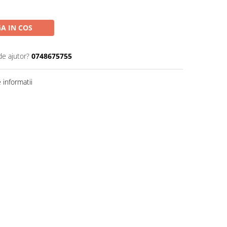
A IN COS
de ajutor?
0748675755
informatii