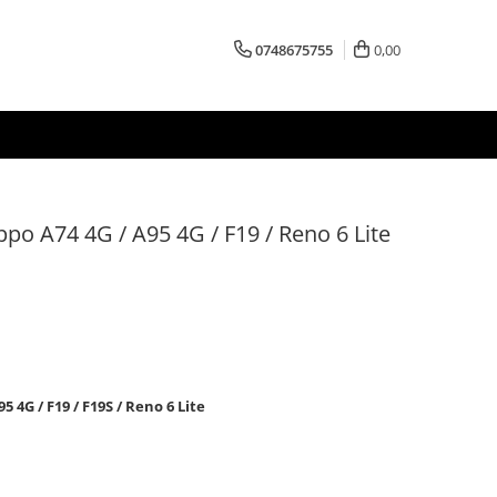
0748675755
0,00
po A74 4G / A95 4G / F19 / Reno 6 Lite
5 4G /
F19 /
F19S /
Reno 6 Lite