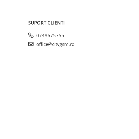
SUPORT CLIENTI
0748675755
office@citygsm.ro