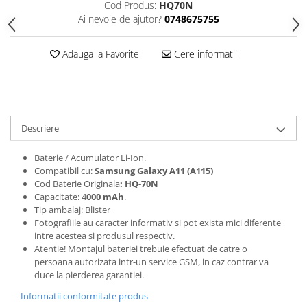
Cod Produs:
HQ70N
Folii protectie Ceas
Huse Slim 2MM
Ai nevoie de ajutor?
0748675755
Folii Protectie Ceramic Film
Iphone
Samsung
Huawei / Honor
Adauga la Favorite
Cere informatii
Huawei / Honor
Iphone
Xiaomi
Samsung
Motorola
Folii Protectie cu Gel UV
Oppo / Realme
Iphone
Descriere
Huse tip Carte
Samsung
Baterie / Acumulator Li-Ion.
Huawei / Honor
Compatibil cu:
Samsung Galaxy
A11 (A115)
Iphone
Cod Baterie Originala
: HQ-70N
Motorola
Capacitate: 4
000 mAh
.
Tip ambalaj: Blister
Oppo / Realme
Fotografiile au caracter informativ si pot exista mici diferente
Samsung
intre acestea si produsul respectiv.
Atentie! Montajul bateriei trebuie efectuat de catre o
Xiaomi
persoana autorizata intr-un service GSM, in caz contrar va
duce la pierderea garantiei.
Informatii conformitate produs