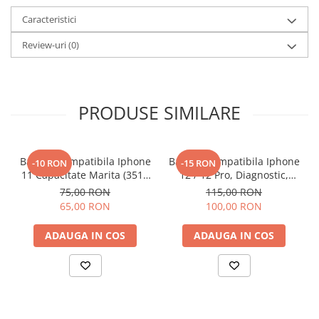
Caracteristici
Review-uri
(0)
PRODUSE SIMILARE
Baterie Compatibila Iphone
Baterie Compatibila Iphone
-10 RON
-15 RON
11 Capacitate Marita (3510
12 / 12 Pro, Diagnostic,
mAh)
Capacitate Marita (3310
75,00 RON
115,00 RON
mAh)
65,00 RON
100,00 RON
ADAUGA IN COS
ADAUGA IN COS