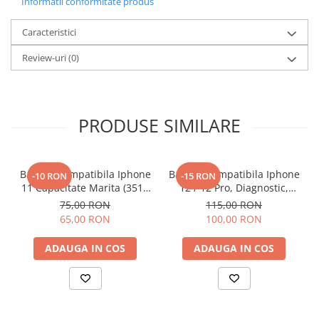
Informatii conformitate produs
Componente Gsm
Iphone
Caracteristici
Samsung
Review-uri
(0)
Huawei / Honor
Motorola
Oppo / Realme
PRODUSE SIMILARE
Xiaomi
Baterii Externe / Powerbank
Baterie Compatibila Iphone
Baterie Compatibila Iphone
Casti / Headset
-10 RON
-15 RON
11 Capacitate Marita (3510
12 / 12 Pro, Diagnostic,
Componente Reconditionare Ecran
mAh)
Capacitate Marita (3310
75,00 RON
115,00 RON
Sticla / Geam
mAh)
65,00 RON
100,00 RON
Iphone
ADAUGA IN COS
ADAUGA IN COS
Samsung
Diverse
Folii Protectie
Folii Protectie 10D