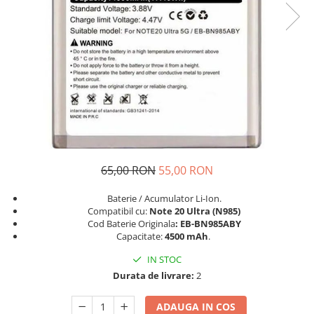
Seria A
Seria J
Seria M
Seria N
Seria S
Xiaomi
Oppo / Realme
Motorola
Huawei / Honor
65,00 RON
55,00 RON
Nokia
Baterie / Acumulator Li-Ion.
Ecrane / Display
Compatibil cu:
Note 20 Ultra (N985)
Iphone
Cod Baterie Originala
: EB-BN985ABY
Capacitate:
4500 mAh
.
Seria 17
IN STOC
Seria 16
Durata de livrare:
2
Seria 15
Seria 14
ADAUGA IN COS