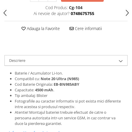
Seria 13
Cod Produs:
Cg-104
Seria 12
Ai nevoie de ajutor?
0748675755
Seria 11
Seria X
Adauga la Favorite
Cere informatii
Seria 8
Seria 7
Seria 6
Samsung
Descriere
Xiaomi
Baterie / Acumulator Li-Ion.
Oppo / Realme
Compatibil cu:
Note 20 Ultra (N985)
Motorola
Cod Baterie Originala
: EB-BN985ABY
Capacitate:
4500 mAh
.
Huawei / Honor
Tip ambalaj: Blister
Incarcatoare
Fotografiile au caracter informativ si pot exista mici diferente
intre acestea si produsul respectiv.
Incarcatoare Retea
Atentie! Montajul bateriei trebuie efectuat de catre o
Incarcatoare Auto
persoana autorizata intr-un service GSM, in caz contrar va
duce la pierderea garantiei.
Cabluri de date / Audio