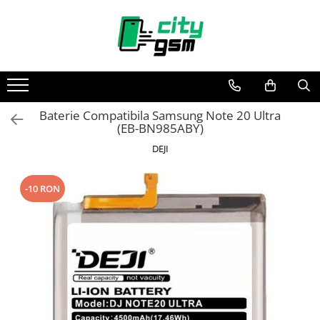
Toate Produsele
Acumulatori / Baterii
Iphone
Baterie Compatibila Samsung Note 20 Ultra
Seria 15
(EB-BN985ABY)
Seria 14
DEJI
Seria 13
Seria 12
-10 RON
Seria 11
Seria X
Seria 8
Seria 7
Seria 6
Seria 5
Samsung