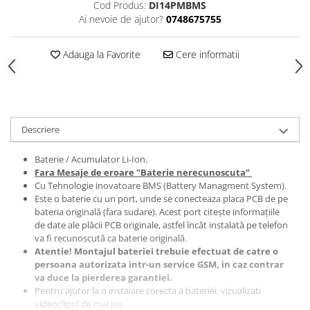
Cod Produs:
DI14PMBMS
Folii protectie Ceas
Huse Slim 2MM
Ai nevoie de ajutor?
0748675755
Folii Protectie Ceramic Film
Iphone
Samsung
Huawei / Honor
Adauga la Favorite
Cere informatii
Huawei / Honor
Iphone
Xiaomi
Samsung
Motorola
Folii Protectie cu Gel UV
Oppo / Realme
Iphone
Descriere
Huse tip Carte
Samsung
Baterie / Acumulator Li-Ion.
Huawei / Honor
Fara Mesaje de eroare "Baterie nerecunoscuta"
Iphone
Cu Tehnologie inovatoare BMS (Battery Managment System).
Motorola
Este o baterie cu un port, unde se conecteaza placa PCB de pe
bateria originală (fara sudare). Acest port citește informațiile
Oppo / Realme
de date ale plăcii PCB originale, astfel încât instalată pe telefon
Samsung
va fi recunoscută ca baterie originală.
Atentie! Montajul bateriei trebuie efectuat de catre o
Xiaomi
persoana autorizata intr-un service GSM, in caz contrar
va duce la pierderea garantiei.
Pentru ajutor la o instalare corecta a bateriei, vizualizati
videoclipul de mai jos.