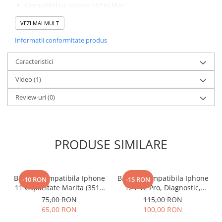
Compatibil cu: Iphone 14 Pro Max
Capacitate: 4323 mAh.
VEZI MAI MULT
Tip ambalaj: Blister
Fotografiile au caracter informativ si pot exista mici diferente
Informatii conformitate produs
intre acestea si produsul respectiv.
Caracteristici
Video
(1)
Review-uri
(0)
PRODUSE SIMILARE
Baterie Compatibila Iphone
Baterie Compatibila Iphone
-10 RON
-15 RON
11 Capacitate Marita (3510
12 / 12 Pro, Diagnostic,
mAh)
Capacitate Marita (3310
75,00 RON
115,00 RON
mAh)
65,00 RON
100,00 RON