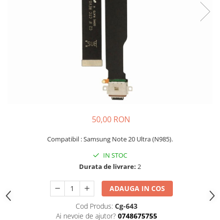
Seria A
Seria J
Seria M
Seria N
Seria S
Xiaomi
Oppo / Realme
Motorola
Huawei / Honor
50,00 RON
Nokia
Compatibil :
Samsung Note 20 Ultra (N985).
Ecrane / Display
IN STOC
Iphone
Durata de livrare:
2
Seria 17
Seria 16
ADAUGA IN COS
Seria 15
Cod Produs:
Cg-643
Seria 14
Ai nevoie de ajutor?
0748675755