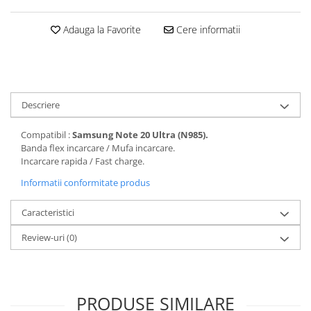
Seria 13
Seria 12
Adauga la Favorite
Cere informatii
Seria 11
Seria X
Seria 8
Seria 7
Descriere
Seria 6
Samsung
Compatibil :
Samsung Note 20 Ultra (N985).
Banda flex incarcare / Mufa incarcare.
Xiaomi
Incarcare rapida / Fast charge.
Oppo / Realme
Informatii conformitate produs
Motorola
Caracteristici
Huawei / Honor
Incarcatoare
Review-uri
(0)
Incarcatoare Retea
Incarcatoare Auto
PRODUSE SIMILARE
Cabluri de date / Audio