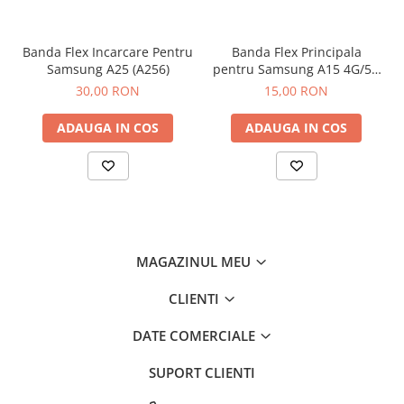
Componente Gsm
Iphone
Banda Flex Incarcare Pentru
Banda Flex Principala
Samsung
Samsung A25 (A256)
pentru Samsung A15 4G/5G
(A155 / A156)
Huawei / Honor
30,00 RON
15,00 RON
Motorola
ADAUGA IN COS
ADAUGA IN COS
Oppo / Realme
Xiaomi
Baterii Externe / Powerbank
Casti / Headset
Componente Reconditionare Ecran
MAGAZINUL MEU
Sticla / Geam
Iphone
CLIENTI
Samsung
DATE COMERCIALE
Diverse
Folii Protectie
SUPORT CLIENTI
Folii Protectie 10D