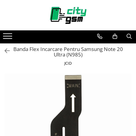
Toate Produsele
Acumulatori / Baterii
Iphone
Banda Flex Incarcare Pentru Samsung Note 20
Seria 15
Ultra (N985)
Seria 14
JCID
Seria 13
Seria 12
Seria 11
Seria X
Seria 8
Seria 7
Seria 6
Seria 5
Samsung