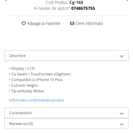
Seria 13
Cod Produs:
Cg-166
Ai nevoie de ajutor?
0748675755
Seria 12
Seria 11
Adauga la Favorite
Cere informatii
Seria X
Seria 8
Seria 7
Seria 6
Samsung
Descriere
Xiaomi
• Display / LCD
Oppo / Realme
• Cu Geam / Touchscreen (Digitizer)
• Compatibil cu iPhone 15 Plus.
Motorola
• Culoare: Negru
• Tip ambalaj: Blister
Huawei / Honor
Informatii conformitate produs
Incarcatoare
Incarcatoare Retea
Caracteristici
Incarcatoare Auto
Review-uri
(0)
Cabluri de date / Audio