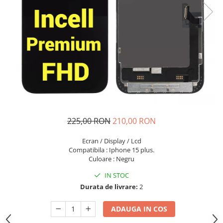
Seria A
Seria J
Seria M
Seria N
Seria S
Xiaomi
Oppo / Realme
Motorola
Huawei / Honor
225,00 RON
210,00 RON
Nokia
Ecran / Display / Lcd
Ecrane / Display
Compatibila : Iphone 15 plus.
Iphone
Culoare : Negru
Seria 17
IN STOC
Seria 16
Durata de livrare:
2
Seria 15
ADAUGA IN COS
Seria 14