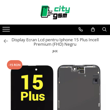
Toate Produsele
Acumulatori / Baterii
Iphone
Display Ecran Lcd pentru Iphone 15 Plus Incell
Seria 15
Premium (FHD) Negru
Seria 14
JHX
Seria 13
Seria 12
-15 RON
Seria 11
Seria X
Seria 8
Seria 7
Seria 6
Seria 5
Samsung