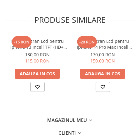
Componente Gsm
Iphone
PRODUSE SIMILARE
Samsung
Huawei / Honor
Motorola
Display Ecran Lcd pentru
Display Ecran Lcd pentru
-15 RON
-20 RON
Iphone 13 Incell TFT (HD+)
Iphone 14 Pro Max Incell
Oppo / Realme
Negru
TFT (HD+)
130,00 RON
170,00 RON
Xiaomi
115,00 RON
150,00 RON
Baterii Externe / Powerbank
ADAUGA IN COS
ADAUGA IN COS
Casti / Headset
Componente Reconditionare Ecran
Sticla / Geam
Iphone
Samsung
Diverse
MAGAZINUL MEU
Folii Protectie
CLIENTI
Folii Protectie 10D