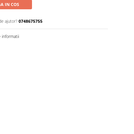
A IN COS
de ajutor?
0748675755
informatii