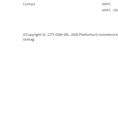
Componente Gsm
Contact
ANPC
Iphone
ANPC - SA
Samsung
Huawei / Honor
Motorola
©Copyright SC. CITY GSM SRL. 2026
Platforma E-commerce b
Gomag
Oppo / Realme
Xiaomi
Baterii Externe / Powerbank
Casti / Headset
Componente Reconditionare Ecran
Sticla / Geam
Iphone
Samsung
Diverse
Folii Protectie
Folii Protectie 10D