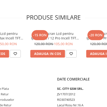
PRODUSE SIMILARE
 Lcd pentru
Display Ecran Lcd pentru
Display Ec
-15 RON
-20 RON
ax Incell TFT
Iphone 12 / 12 Pro Incell TFT
Iphone 11 Pr
+)
(HD+) Negru
(HD+
50,00 RON
120,00 RON
105,00 RON
120,00 R
COS
ADAUGA IN COS
ADAUGA I
DATE COMERCIALE
 Plata
SC. CITY GSM SRL.
e Retur
J5/1707/2012
Produselor
RO30740523
de Retur
Lacul Rosu Nr.16 A