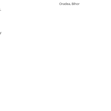
Oradea, Bihor
L
y