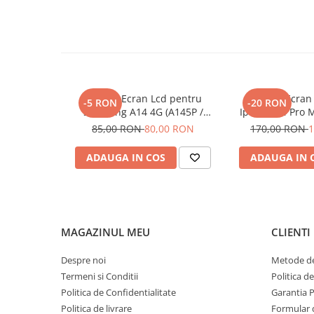
Seria 13
Seria 12
Seria 11
Seria X
Seria 8
Seria 7
Display Ecran Lcd pentru
Display Ecran
-5 RON
-20 RON
Samsung A14 4G (A145P /
Iphone 14 Pro M
Seria 6
A145R) Negru
(HD
85,00 RON
80,00 RON
170,00 RON
1
Samsung
Xiaomi
ADAUGA IN COS
ADAUGA IN 
Oppo / Realme
Motorola
Huawei / Honor
MAGAZINUL MEU
CLIENTI
Incarcatoare
Incarcatoare Retea
Despre noi
Metode de
Termeni si Conditii
Politica d
Incarcatoare Auto
Politica de Confidentialitate
Garantia 
Cabluri de date / Audio
Politica de livrare
Formular 