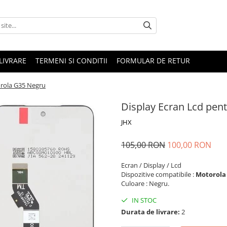
LIVRARE
TERMENI SI CONDITII
FORMULAR DE RETUR
orola G35 Negru
Display Ecran Lcd pen
JHX
105,00 RON
100,00 RON
Ecran / Display / Lcd
Dispozitive compatibile :
Motorola
Culoare : Negru.
IN STOC
Durata de livrare:
2