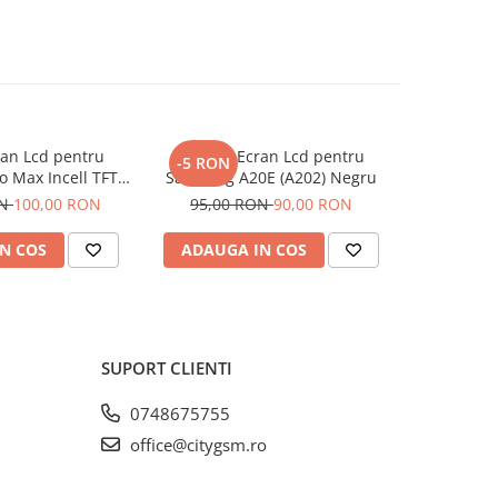
ran Lcd pentru
Display Ecran Lcd pentru
Display
-5 RON
-15 RO
o Max Incell TFT
Samsung A20E (A202) Negru
Iphone X In
) Negru
ON
100,00 RON
95,00 RON
90,00 RON
95,00
N COS
ADAUGA IN COS
ADAUG
SUPORT CLIENTI
0748675755
office@citygsm.ro