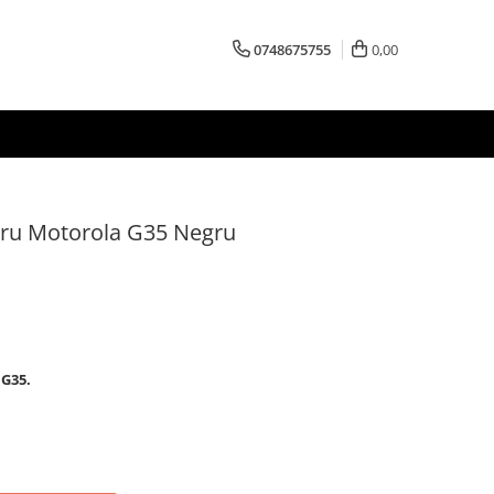
0748675755
0,00
tru Motorola G35 Negru
 G35.