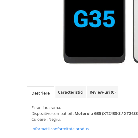
Seria A
Seria J
Seria M
Seria N
Seria S
Xiaomi
Oppo / Realme
Motorola
Huawei / Honor
Nokia
Ecrane / Display
Caracteristici
Review-uri
(0)
Descriere
Iphone
Seria 17
Ecran fara rama.
Dispozitive compatibil :
Motorola G35 (XT2433-3 / XT2433-
Seria 16
Culoare : Negru.
Seria 15
Informatii conformitate produs
Seria 14