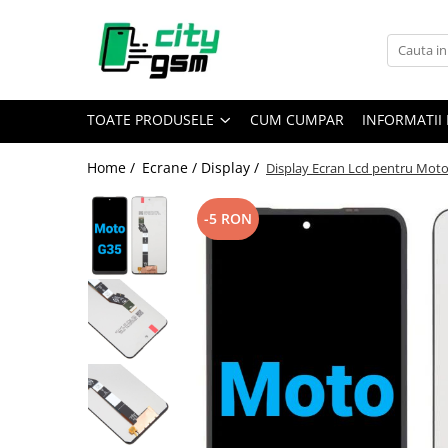
Toate Produsele
Acumulatori / Baterii
TOATE PRODUSELE
CUM CUMPAR
INFORMATII 
Iphone
Seria 15
Home /
Ecrane / Display /
Display Ecran Lcd pentru Mot
Seria 14
Seria 13
-5 RON
Seria 12
Seria 11
Seria X
Seria 8
Seria 7
Seria 6
Seria 5
Samsung