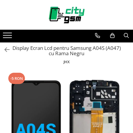
Toate Produsele
Acumulatori / Baterii
Iphone
Display Ecran Lcd pentru Samsung A04S (A047)
Seria 15
cu Rama Negru
Seria 14
JHX
Seria 13
Seria 12
-5 RON
Seria 11
Seria X
Seria 8
Seria 7
Seria 6
Seria 5
Samsung